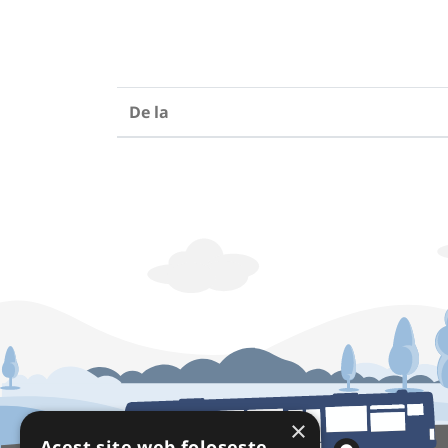
De la
×
Acest site web folosește