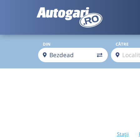
DIN
CĂTRE
Stații