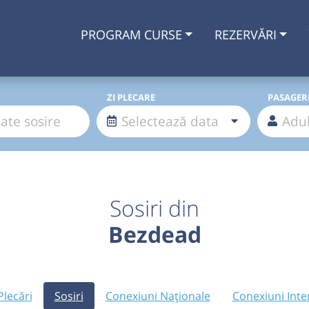
PROGRAM CURSE
REZERVĂRI
ZI PLECARE
PASAGER
Sosiri din
Bezdead
Plecări
Sosiri
Conexiuni Naționale
Conexiuni Inte