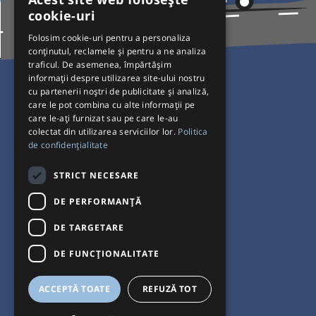
cookie-uri
Folosim cookie-uri pentru a personaliza
conținutul, reclamele și pentru a ne analiza
traficul. De asemenea, împărtășim
Pentru Călători
informații despre utilizarea site-ului nostru
cu partenerii noștri de publicitate și analiză,
Curse autobuz
care le pot combina cu alte informații pe
care le-ați furnizat sau pe care le-au
Plecări/Sosiri
colectat din utilizarea serviciilor lor.
Politica
Program operatori
de confidențialitate
Termeni și condiții
STRICT NECESARE
Setări de cookie-uri
DE PERFORMANȚĂ
DE TARGETARE
DE FUNCŢIONALITATE
ACCEPTĂ TOATE
REFUZĂ TOT