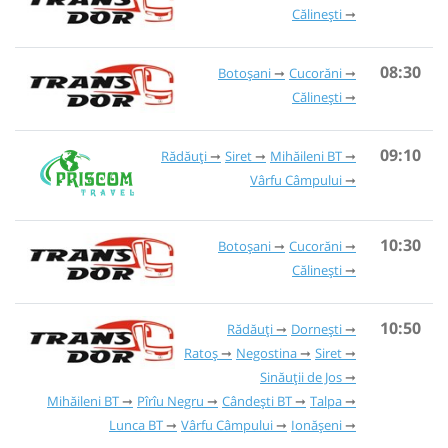
Călinești
08:30
Botoșani
Cucorăni
Călinești
09:10
Rădăuți
Siret
Mihăileni BT
Vârfu Câmpului
10:30
Botoșani
Cucorăni
Călinești
10:50
Rădăuți
Dornești
Ratoș
Negostina
Siret
Sinăuții de Jos
Mihăileni BT
Pîrîu Negru
Cândești BT
Talpa
Lunca BT
Vârfu Câmpului
Ionășeni