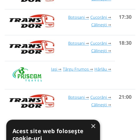
17:30
Botoșani
Cucorăni
Călinești
18:30
Botoșani
Cucorăni
Călinești
Iași
Târgu Frumos
Hârlău
21:00
Botoșani
Cucorăni
Călinești
×
Acest site web folosește
cookie-uri