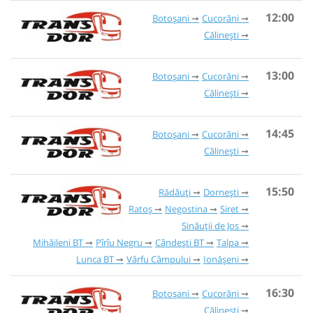
12:00
Botoșani
Cucorăni
Călinești
13:00
Botoșani
Cucorăni
Călinești
14:45
Botoșani
Cucorăni
Călinești
15:50
Rădăuți
Dornești
Ratoș
Negostina
Siret
Sinăuții de Jos
Mihăileni BT
Pîrîu Negru
Cândești BT
Talpa
Lunca BT
Vârfu Câmpului
Ionășeni
16:30
Botoșani
Cucorăni
Călinești