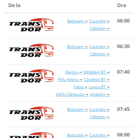
De la
Ora
06:00
Botoșani
Cucorăni
Călinești
06:30
Botoșani
Cucorăni
Călinești
07:40
Dersca
Mihăileni BT
Pîrîu Negru
Cândești BT
Talpa
Lunca BT
Vârfu Câmpului
Ionășeni
07:45
Botoșani
Cucorăni
Călinești
08:00
Botoșani
Cucorăni