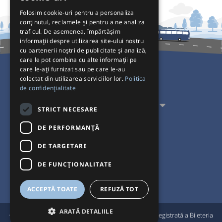
Folosim cookie-uri pentru a personaliza
conținutul, reclamele și pentru a ne analiza
traficul. De asemenea, împărtășim
informații despre utilizarea site-ului nostru
cu partenerii noștri de publicitate și analiză,
care le pot combina cu alte informații pe
care le-ați furnizat sau pe care le-au
colectat din utilizarea serviciilor lor.
Politica
Pentru Călători
de confidențialitate
Pentru Transportatori
STRICT NECESARE
Interacționăm
DE PERFORMANȚĂ
DE TARGETARE
Acceptăm plăți cu
DE FUNCŢIONALITATE
ACCEPTĂ TOATE
REFUZĂ TOT
ARATĂ DETALIILE
®
© Bileteria 2004-2026 | Autogari.RO
este marcă înregistrată a Bileteria