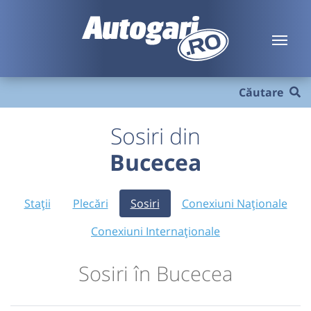
Căutare
Sosiri din
Bucecea
Stații
Plecări
Sosiri
Conexiuni Naționale
Conexiuni Internaționale
Sosiri în Bucecea