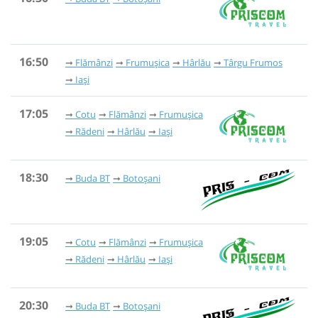
16:50
Flămânzi
Frumușica
Hârlău
Târgu Frumos
Iași
17:05
Cotu
Flămânzi
Frumușica
Rădeni
Hârlău
Iași
18:30
Buda BT
Botoșani
19:05
Cotu
Flămânzi
Frumușica
Rădeni
Hârlău
Iași
20:30
Buda BT
Botoșani