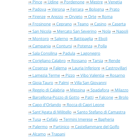
Pince
Udine
Pordenone
Mestre
Veneția
Padova
Verona
Ferrara
Bologna
Prato
Firenze
Arezzo
Orvieto
Orte
Roma
Frosinone
Ceprano
Teano
Casino
Caserta
San Nicola
Mercato San Severino
Nola
Napoli
Montoro
Salerno
Battipaglia
Eboli
Campania
Contursi
Potenza
Polla
Sala Consilina
Padula
Lagonegro
Corigliano Calabro
Rossano
Tarsia
Rende
Cosenza
Falerna
Lauria Inferiore
Castrovillari
Lamezia Terme
Pizzo
Vibo Valentia
Rosarno
Gioia Tauro
Palmi
Villa San Giovanni
Reggio di Calabria
Messina
Spadafora
Milazzo
Barcellona-Pozzo di Gotto
Patti
Falcone
Brolo
Capo d'Orlando
Rocca di Capri Leone
Sant'Agata di Militello
Santo Stefano di Camastra
Tusa
Cefalù
Termini Imerese
Bagheria
Palermo
Partinico
Castellammare del Golfo
Alcamo
Trapani