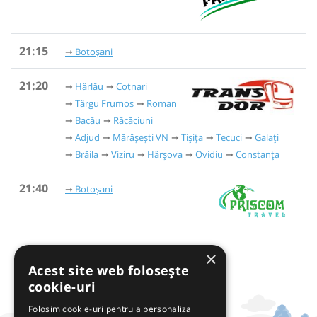
21:15
Botoșani
21:20
Hârlău
Cotnari
Târgu Frumos
Roman
Bacău
Răcăciuni
Adjud
Mărășești VN
Tișița
Tecuci
Galați
Brăila
Viziru
Hârșova
Ovidiu
Constanța
21:40
Botoșani
×
Acest site web folosește
cookie-uri
Folosim cookie-uri pentru a personaliza