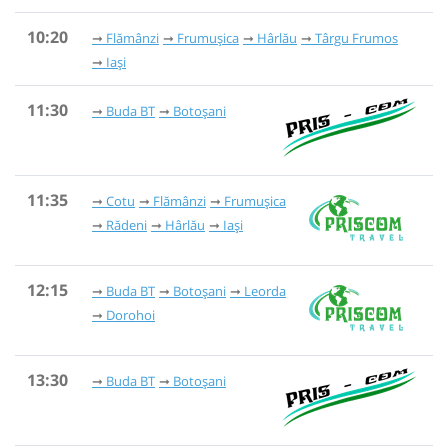
10:20
Flămânzi
Frumușica
Hârlău
Târgu Frumos
Iași
11:30
Buda BT
Botoșani
11:35
Cotu
Flămânzi
Frumușica
Rădeni
Hârlău
Iași
12:15
Buda BT
Botoșani
Leorda
Dorohoi
13:30
Buda BT
Botoșani