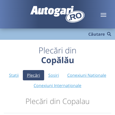
Căutare
Plecări din
Copălău
Stații
Plecări
Sosiri
Conexiuni Naționale
Conexiuni Internaționale
Plecări din Copalau