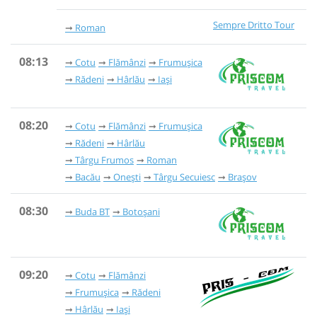
Sempre Dritto Tour
Roman
08:13
Cotu
Flămânzi
Frumușica
Rădeni
Hârlău
Iași
08:20
Cotu
Flămânzi
Frumușica
Rădeni
Hârlău
Târgu Frumos
Roman
Bacău
Onești
Târgu Secuiesc
Brașov
08:30
Buda BT
Botoșani
09:20
Cotu
Flămânzi
Frumușica
Rădeni
Hârlău
Iași