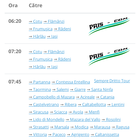
Ora
Către
06:20
Cotu
Flămânzi
Frumușica
Rădeni
Hârlău
Iași
07:20
Cotu
Flămânzi
Frumușica
Rădeni
Hârlău
Iași
Sempre Dritto Tour
07:45
Partanna
Contessa Entellina
Taormina
Salemi
Giarre
Santa Ninfa
Campobello di Mazara
Acireale
Catania
Castelvetrano
Ribera
Caltabellotta
Lentini
Siracusa
Sciacca
Avola
Menfi
Lido di Mondello
Mazara del Vallo
Rosolini
Strasatti
Marsala
Modica
Marausa
Ragusa
Vittoria
Paceco
Agrigento
Caltanissetta