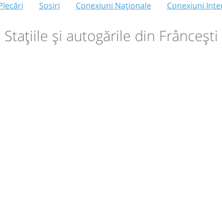
Plecări
Sosiri
Conexiuni Naționale
Conexiuni Inte
Stațiile și autogările din Frâncești