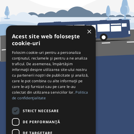
×
Acest site web folosește
cookie-uri
Folosim cookie-uri pentru a personaliza
conținutul, reclamele și pentru a ne analiza
traficul. De asemenea, împărtășim
Pentru Călători
informații despre utilizarea site-ului nostru
cu partenerii noștri de publicitate și analiză,
Curse autobuz
care le pot combina cu alte informații pe
care le-ați furnizat sau pe care le-au
Plecări/Sosiri
colectat din utilizarea serviciilor lor.
Politica
Program operatori
de confidențialitate
Termeni și condiții
STRICT NECESARE
Setări de cookie-uri
DE PERFORMANȚĂ
DE TARGETARE