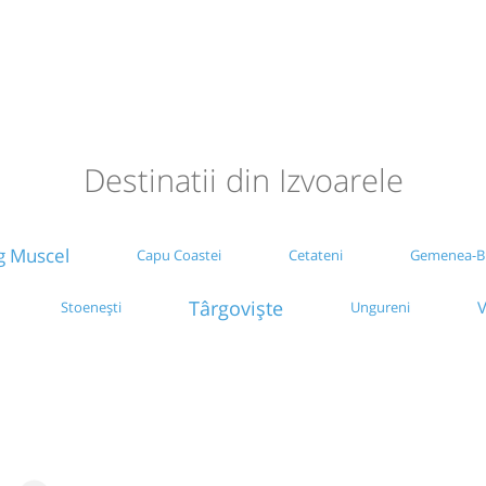
Destinatii din Izvoarele
 Muscel
Capu Coastei
Cetateni
Gemenea-Br
Târgoviște
V
Stoenești
Ungureni