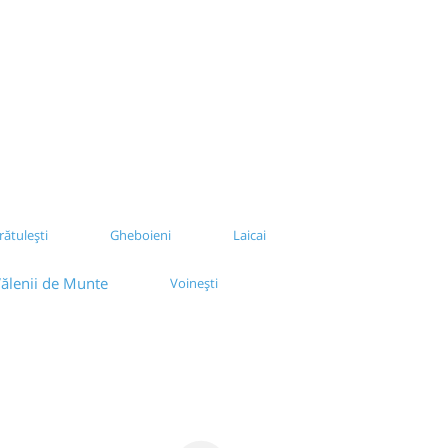
ătulești
Gheboieni
Laicai
ălenii de Munte
Voinești