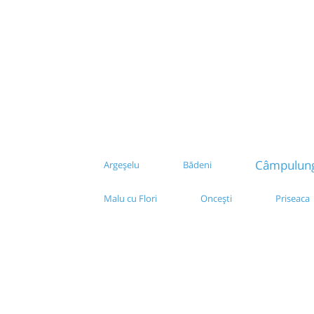
Câmpulung
Argeșelu
Bădeni
Malu cu Flori
Oncești
Priseaca