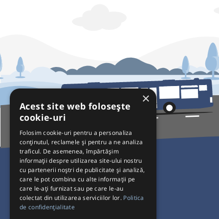
×
Acest site web folosește
cookie-uri
Folosim cookie-uri pentru a personaliza
conținutul, reclamele și pentru a ne analiza
traficul. De asemenea, împărtășim
Pentru Călători
informații despre utilizarea site-ului nostru
cu partenerii noștri de publicitate și analiză,
Curse autobuz
care le pot combina cu alte informații pe
care le-ați furnizat sau pe care le-au
Plecări/Sosiri
colectat din utilizarea serviciilor lor.
Politica
Program operatori
de confidențialitate