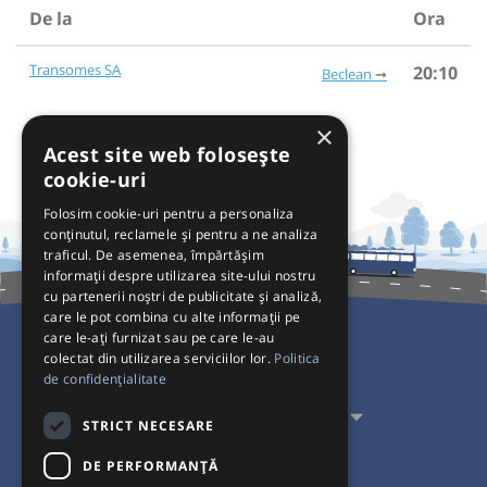
De la
Ora
Transomes SA
20:10
Beclean
×
Acest site web folosește
cookie-uri
Folosim cookie-uri pentru a personaliza
conținutul, reclamele și pentru a ne analiza
traficul. De asemenea, împărtășim
informații despre utilizarea site-ului nostru
cu partenerii noștri de publicitate și analiză,
care le pot combina cu alte informații pe
care le-ați furnizat sau pe care le-au
colectat din utilizarea serviciilor lor.
Politica
Pentru Călători
de confidențialitate
Pentru Transportatori
STRICT NECESARE
Interacționăm
DE PERFORMANȚĂ