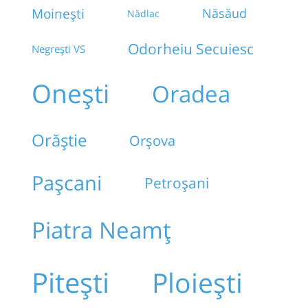
Moinești
Năsăud
Nădlac
Odorheiu Secuiesc
Negrești VS
Onești
Oradea
Orăștie
Orșova
Pașcani
Petroșani
Piatra Neamț
Pitești
Ploiești