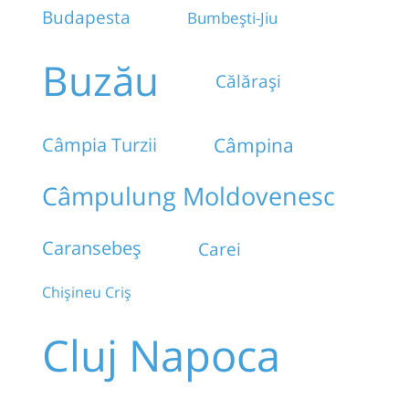
Budapesta
Bumbești-Jiu
Buzău
Călărași
Câmpina
Câmpia Turzii
Câmpulung Moldovenesc
Caransebeș
Carei
Chișineu Criș
Cluj Napoca