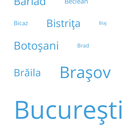
Bârlad
Beclean
Bistrița
Bicaz
Blaj
Botoșani
Brad
Brașov
Brăila
București