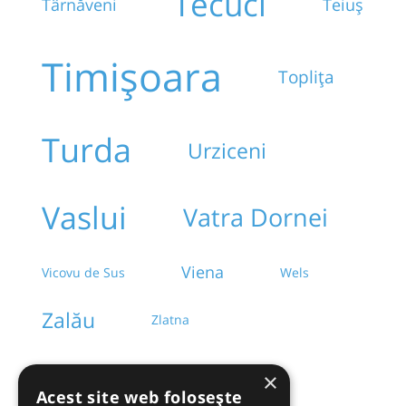
Tecuci
Târnăveni
Teiuș
Timișoara
Toplița
Turda
Urziceni
Vaslui
Vatra Dornei
Viena
Vicovu de Sus
Wels
Zalău
Zlatna
×
Acest site web folosește