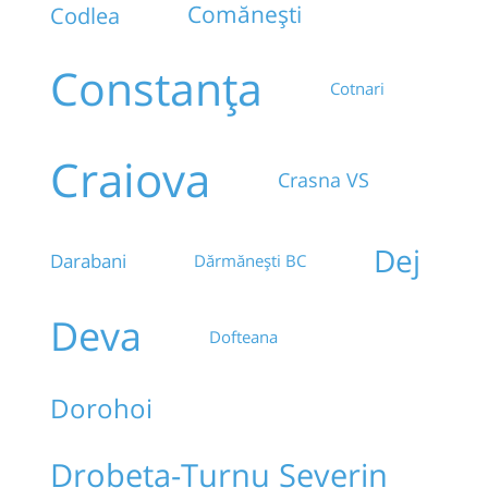
Comănești
Codlea
Constanța
Cotnari
Craiova
Crasna VS
Dej
Darabani
Dărmănești BC
Deva
Dofteana
Dorohoi
Drobeta-Turnu Severin