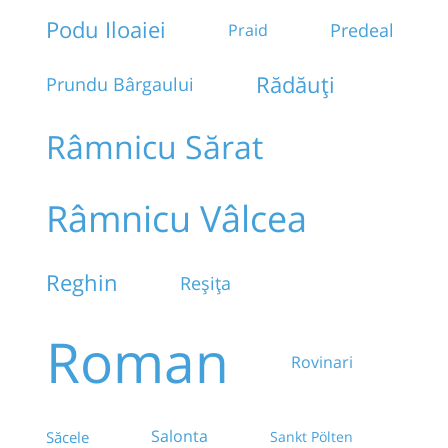
Podu Iloaiei
Predeal
Praid
Rădăuți
Prundu Bârgaului
Râmnicu Sărat
Râmnicu Vâlcea
Reghin
Reșița
Roman
Rovinari
Salonta
Săcele
Sankt Pölten