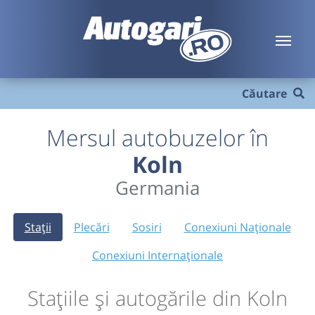
Căutare
Mersul autobuzelor în
Koln
Germania
Stații
Plecări
Sosiri
Conexiuni Naționale
Conexiuni Internaționale
Stațiile și autogările din Koln