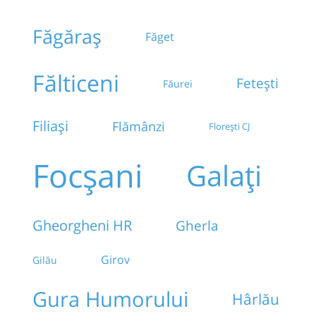
Făgăraș
Făget
Fălticeni
Fetești
Făurei
Filiași
Flămânzi
Florești CJ
Focșani
Galați
Gheorgheni HR
Gherla
Girov
Gilău
Gura Humorului
Hârlău