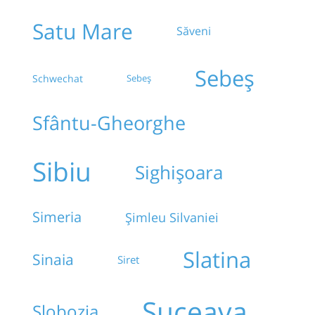
Satu Mare
Săveni
Sebeș
Schwechat
Sebeș
Sfântu-Gheorghe
Sibiu
Sighișoara
Simeria
Șimleu Silvaniei
Slatina
Sinaia
Siret
Suceava
Slobozia