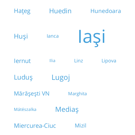
Huedin
Hațeg
Hunedoara
Iași
Huși
Ianca
Iernut
Linz
Lipova
Ilia
Lugoj
Luduș
Mărășești VN
Marghita
Mediaș
Mátészalka
Miercurea-Ciuc
Mizil