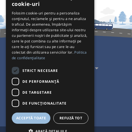
cookie-uri
Folosim cookie-uri pentru a personaliza
conținutul, reclamele și pentru a ne analiza
traficul. De asemenea, împărtășim
informații despre utilizarea site-ului nostru
cu partenerii noștri de publicitate și analiză,
care le pot combina cu alte informații pe
care le-ați furnizat sau pe care le-au
colectat din utilizarea serviciilor lor.
Politica
Pentru Călători
de confidențialitate
Pentru Transportatori
STRICT NECESARE
Interacționăm
DE PERFORMANȚĂ
DE TARGETARE
Acceptăm plăți cu
DE FUNCŢIONALITATE
ACCEPTĂ TOATE
REFUZĂ TOT
ARATĂ DETALIILE