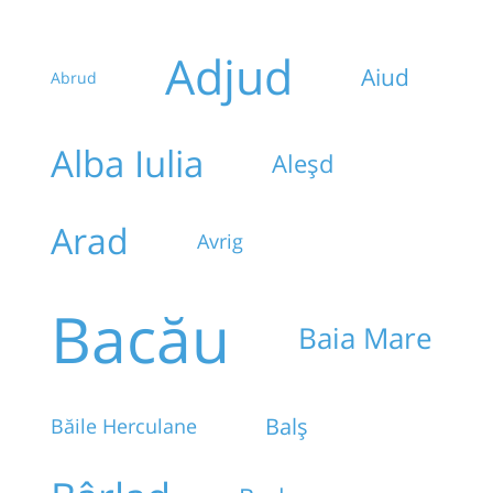
Adjud
Aiud
Abrud
Alba Iulia
Aleșd
Arad
Avrig
Bacău
Baia Mare
Balș
Băile Herculane