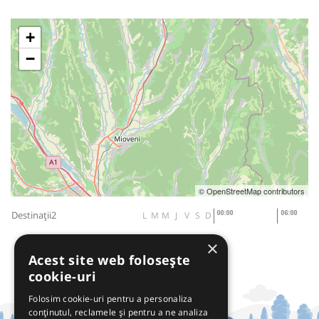
+
−
© OpenStreetMap contributors
Destinații2
L
M
M
J
V
S
D
×
Acest site web folosește
cookie-uri
Folosim cookie-uri pentru a personaliza
conținutul, reclamele și pentru a ne analiza