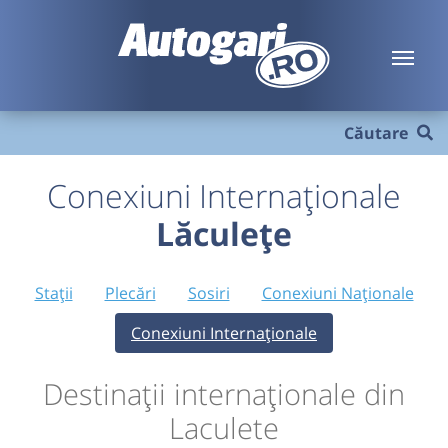
Căutare
Conexiuni Internaționale
Lăculețe
Stații
Plecări
Sosiri
Conexiuni Naționale
Conexiuni Internaționale
Destinații internaționale din
Laculete