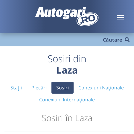
Căutare
Sosiri din
Laza
Stații
Plecări
Sosiri
Conexiuni Naționale
Conexiuni Internaționale
Sosiri în Laza