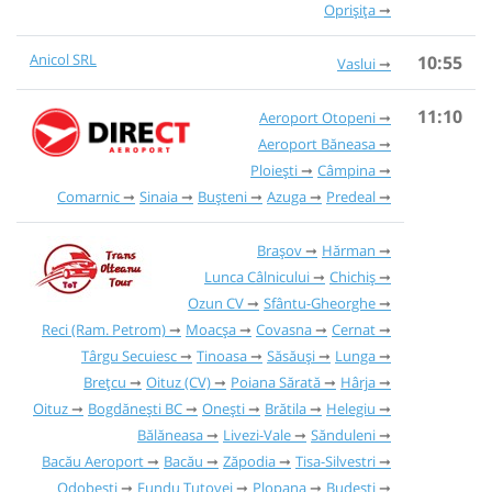
Oprișița
Anicol SRL
10:55
Vaslui
11:10
Aeroport Otopeni
Aeroport Băneasa
Ploiești
Câmpina
Comarnic
Sinaia
Bușteni
Azuga
Predeal
Brașov
Hărman
Lunca Câlnicului
Chichiș
Ozun CV
Sfântu-Gheorghe
Reci (Ram. Petrom)
Moacșa
Covasna
Cernat
Târgu Secuiesc
Tinoasa
Săsăuși
Lunga
Brețcu
Oituz (CV)
Poiana Sărată
Hârja
Oituz
Bogdănești BC
Onești
Brătila
Helegiu
Bălăneasa
Livezi-Vale
Sănduleni
Bacău Aeroport
Bacău
Zăpodia
Tisa-Silvestri
Odobești
Fundu Tutovei
Plopana
Budești