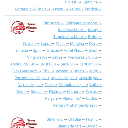
Ploiești
Câmpina
Comarnic
Sinaia
Bușteni
Azuga
Predeal
Timișoara
Timișoara Aeroport
Remetea Mare
Recaș
Topolovățu Mare
Belinț
Coșteiu
Lugoj
Făget
Margina
Deva
Simeria
Spini
Orăștie
Aurel Vlaicu
Șibot
Vințu de Jos
Sebeș
Miercurea Sibiului
Apoldu de Sus
Săliște SB
Săcel SB
Cristian SB
Sibiu Aeroport
Sibiu
Veștem
Bradu
Avrig
Porumbacu de Jos
Arpașu de Jos
Ucea de Jos
Viștea de Jos
Olteț
Sâmbăta de Jos
Voila
Dridif
Beclean
Făgăraș
Mândra
Șercaia
Perșani
Vlădeni BV
Codlea
Aeroport Ghimbav-Brașov
Băile Felix
Oradea
Fughiu
Uileacu de Criș
Urvind