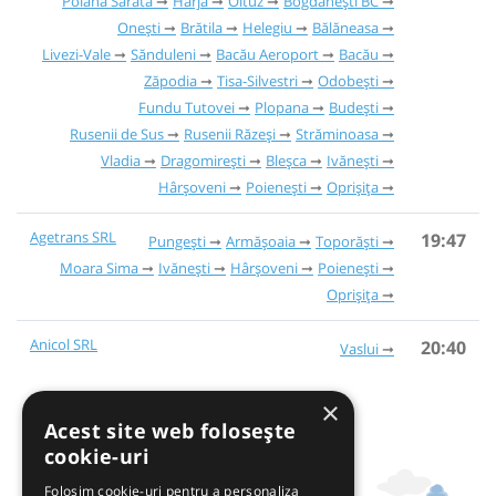
Poiana Sărată
Hârja
Oituz
Bogdănești BC
Onești
Brătila
Helegiu
Bălăneasa
Livezi-Vale
Sănduleni
Bacău Aeroport
Bacău
Zăpodia
Tisa-Silvestri
Odobești
Fundu Tutovei
Plopana
Budești
Rusenii de Sus
Rusenii Răzeși
Străminoasa
Vladia
Dragomirești
Bleșca
Ivănești
Hârșoveni
Poienești
Oprișița
Agetrans SRL
19:47
Pungești
Armășoaia
Toporăști
Moara Sima
Ivănești
Hârșoveni
Poienești
Oprișița
Anicol SRL
20:40
Vaslui
×
Acest site web folosește
cookie-uri
Folosim cookie-uri pentru a personaliza