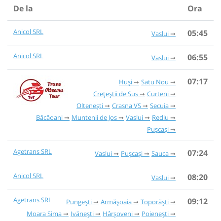
De la
Ora
Anicol SRL
05:45
Vaslui
Anicol SRL
06:55
Vaslui
07:17
Huși
Satu Nou
Crețeștii de Sus
Curteni
Oltenești
Crasna VS
Secuia
Băcăoani
Muntenii de Jos
Vaslui
Rediu
Pușcași
Agetrans SRL
07:24
Vaslui
Pușcași
Sauca
Anicol SRL
08:20
Vaslui
Agetrans SRL
09:12
Pungești
Armășoaia
Toporăști
Moara Sima
Ivănești
Hârșoveni
Poienești