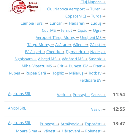
Cluj Napoca
Cluj Napoca Aeroport
Tureni
Copăceni CJ
Turda
Câmpia Turzii
Luncani
Hădăreni
Luduș
Cuci MS
Iernut
Cipău
Ogra
Aeroport Târgu Mureș
Ungheni MS
Târgu-Mureș
Acățari
Vălenii
Găieşti
Bălăușeri
Chendu
Țigmandru
Nadeș
Sighișoara
Albești MS
Vânători MS
Saschiz
Mihai Viteazu MS
Criț
Bunești BV
Fișer
Rupea
Rupea Gară
Hoghiz
Măieruș
Rotbav
Feldioara BV
Agetrans SRL
11:54
Vaslui
Pușcași
Sauca
Anicol SRL
12:55
Vaslui
Agetrans SRL
13:47
Pungești
Armășoaia
Toporăști
Moara Sima
Ivănești
Hârșoveni
Poienești