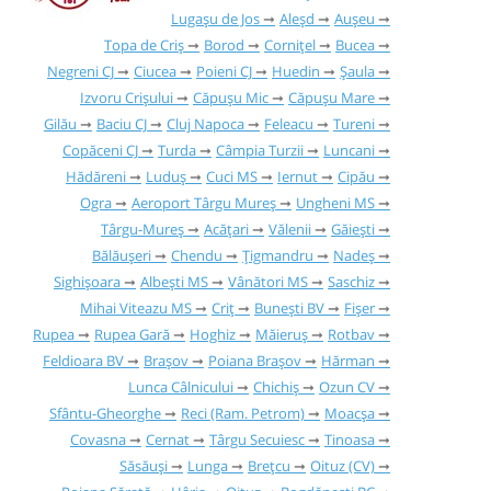
Lugașu de Jos
Aleșd
Aușeu
Topa de Criș
Borod
Cornițel
Bucea
Negreni CJ
Ciucea
Poieni CJ
Huedin
Șaula
Izvoru Crișului
Căpușu Mic
Căpușu Mare
Gilău
Baciu CJ
Cluj Napoca
Feleacu
Tureni
Copăceni CJ
Turda
Câmpia Turzii
Luncani
Hădăreni
Luduș
Cuci MS
Iernut
Cipău
Ogra
Aeroport Târgu Mureș
Ungheni MS
Târgu-Mureș
Acățari
Vălenii
Găieşti
Bălăușeri
Chendu
Țigmandru
Nadeș
Sighișoara
Albești MS
Vânători MS
Saschiz
Mihai Viteazu MS
Criț
Bunești BV
Fișer
Rupea
Rupea Gară
Hoghiz
Măieruș
Rotbav
Feldioara BV
Brașov
Poiana Brașov
Hărman
Lunca Câlnicului
Chichiș
Ozun CV
Sfântu-Gheorghe
Reci (Ram. Petrom)
Moacșa
Covasna
Cernat
Târgu Secuiesc
Tinoasa
Săsăuși
Lunga
Brețcu
Oituz (CV)