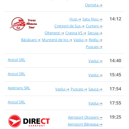
Oprișița
14:12
Huși
Satu Nou
Crețeștii de Sus
Curteni
Oltenești
Crasna VS
Secuia
Băcăoani
Muntenii de Jos
Vaslui
Rediu
Pușcași
Anicol SRL
14:40
Vaslui
Anicol SRL
15:45
Vaslui
Agetrans SRL
17:54
Vaslui
Pușcași
Sauca
Anicol SRL
17:55
Vaslui
19:25
Aeroport Otopeni
Aeroport Băneasa