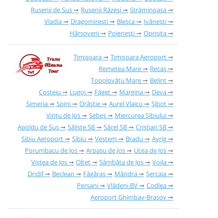
Rusenii de Sus
Rusenii Răzeși
Străminoasa
Vladia
Dragomirești
Bleșca
Ivănești
Hârșoveni
Poienești
Oprișița
Timișoara
Timișoara Aeroport
Remetea Mare
Recaș
Topolovățu Mare
Belinț
Coșteiu
Lugoj
Făget
Margina
Deva
Simeria
Spini
Orăștie
Aurel Vlaicu
Șibot
Vințu de Jos
Sebeș
Miercurea Sibiului
Apoldu de Sus
Săliște SB
Săcel SB
Cristian SB
Sibiu Aeroport
Sibiu
Veștem
Bradu
Avrig
Porumbacu de Jos
Arpașu de Jos
Ucea de Jos
Viștea de Jos
Olteț
Sâmbăta de Jos
Voila
Dridif
Beclean
Făgăraș
Mândra
Șercaia
Perșani
Vlădeni BV
Codlea
Aeroport Ghimbav-Brașov