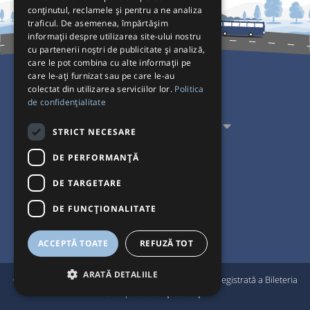
conținutul, reclamele și pentru a ne analiza
traficul. De asemenea, împărtășim
informații despre utilizarea site-ului nostru
cu partenerii noștri de publicitate și analiză,
care le pot combina cu alte informații pe
care le-ați furnizat sau pe care le-au
colectat din utilizarea serviciilor lor.
Politica
Pentru Călători
de confidențialitate
Pentru Transportatori
STRICT NECESARE
Interacționăm
DE PERFORMANȚĂ
DE TARGETARE
Acceptăm plăți cu
DE FUNCŢIONALITATE
ACCEPTĂ TOATE
REFUZĂ TOT
ARATĂ DETALIILE
®
© Bileteria 2004-2026 | Autogari.RO
este marcă înregistrată a Bileteria
SRL |
Termeni și condiții