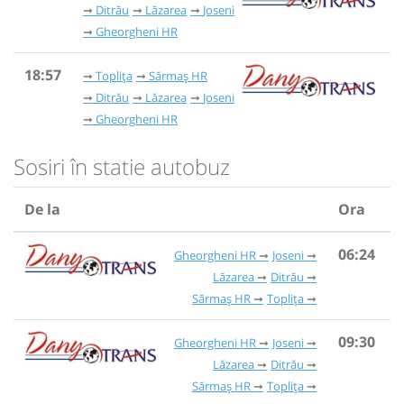
Ditrău
Lăzarea
Joseni
Gheorgheni HR
18:57
Toplița
Sărmaș HR
Ditrău
Lăzarea
Joseni
Gheorgheni HR
Sosiri în statie autobuz
De la
Ora
06:24
Gheorgheni HR
Joseni
Lăzarea
Ditrău
Sărmaș HR
Toplița
09:30
Gheorgheni HR
Joseni
Lăzarea
Ditrău
Sărmaș HR
Toplița