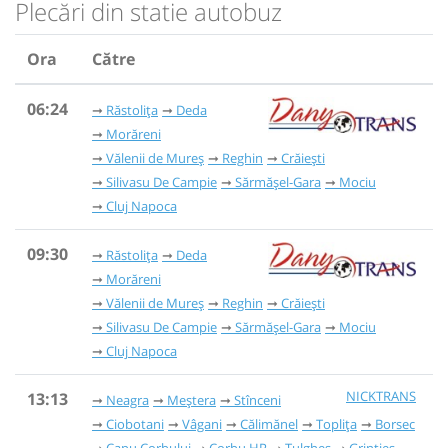
Plecări din statie autobuz
Ora
Către
06:24
Răstolița
Deda
Morăreni
Vălenii de Mureș
Reghin
Crăiești
Silivasu De Campie
Sărmășel-Gara
Mociu
Cluj Napoca
09:30
Răstolița
Deda
Morăreni
Vălenii de Mureș
Reghin
Crăiești
Silivasu De Campie
Sărmășel-Gara
Mociu
Cluj Napoca
NICKTRANS
13:13
Neagra
Meștera
Stînceni
Ciobotani
Vâgani
Călimănel
Toplița
Borsec