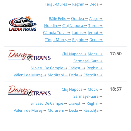
Târgu-Mureș
Reghin
Deda
Băile Felix
Oradea
Aleșd
Huedin
Cluj Napoca
Turda
Câmpia Turzii
Luduș
Iernut
Târgu-Mureș
Reghin
Deda
17:50
Cluj Napoca
Mociu
Sărmășel-Gara
Silivasu De Campie
Crăiești
Reghin
Vălenii de Mureș
Morăreni
Deda
Răstolița
18:57
Cluj Napoca
Mociu
Sărmășel-Gara
Silivasu De Campie
Crăiești
Reghin
Vălenii de Mureș
Morăreni
Deda
Răstolița