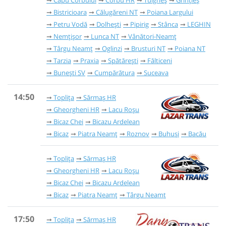
Capu Corbului
Corbu HR
Tulgheș
Grințieș
Bistricioara
Călugăreni NT
Poiana Largului
Petru Vodă
Dolhești
Pipirig
Stânca
LEGHIN
Nemțișor
Lunca NT
Vânători-Neamț
Târgu Neamț
Oglinzi
Brusturi NT
Poiana NT
Tarzia
Praxia
Spătărești
Fălticeni
Bunești SV
Cumpărătura
Suceava
14:50
Toplița
Sărmaș HR
Gheorgheni HR
Lacu Roșu
Bicaz Chei
Bicazu Ardelean
Bicaz
Piatra Neamț
Roznov
Buhuși
Bacău
Toplița
Sărmaș HR
Gheorgheni HR
Lacu Roșu
Bicaz Chei
Bicazu Ardelean
Bicaz
Piatra Neamț
Târgu Neamț
17:50
Toplița
Sărmaș HR