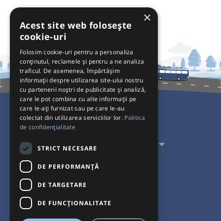
×
Acest site web folosește
cookie-uri
Folosim cookie-uri pentru a personaliza
conținutul, reclamele și pentru a ne analiza
traficul. De asemenea, împărtășim
informații despre utilizarea site-ului nostru
cu partenerii noștri de publicitate și analiză,
care le pot combina cu alte informații pe
care le-ați furnizat sau pe care le-au
colectat din utilizarea serviciilor lor.
Politica
Pentru Călători
de confidențialitate
Pentru Transportatori
STRICT NECESARE
Interacționăm
DE PERFORMANȚĂ
DE TARGETARE
Acceptăm plăți cu
DE FUNCŢIONALITATE