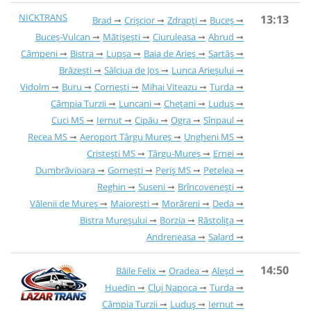
NICKTRANS
13:13
Brad
Crișcior
Zdrapți
Buceș
Buceș-Vulcan
Mătișești
Ciuruleasa
Abrud
Câmpeni
Bistra
Lupșa
Baia de Arieș
Sartăș
Brăzești
Sălciua de Jos
Lunca Arieșului
Vidolm
Buru
Cornești
Mihai Viteazu
Turda
Câmpia Turzii
Luncani
Chețani
Luduș
Cuci MS
Iernut
Cipău
Ogra
Sînpaul
Recea MS
Aeroport Târgu Mureș
Ungheni MS
Cristești MS
Târgu-Mureș
Ernei
Dumbrăvioara
Gornești
Periș MS
Petelea
Reghin
Suseni
Brîncovenești
Vălenii de Mureș
Maiorești
Morăreni
Deda
Bistra Mureșului
Borzia
Răstolița
Andreneasa
Salard
14:50
Băile Felix
Oradea
Aleșd
Huedin
Cluj Napoca
Turda
Câmpia Turzii
Luduș
Iernut