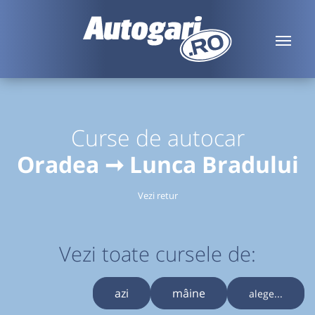
Curse de autocar
Oradea ➞ Lunca Bradului
Vezi retur
Vezi toate cursele de:
azi
mâine
alege...