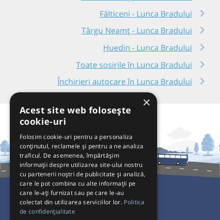
Fălticeni - Lunca Bradului
Târgu Neamț - Lunca Bradului
Huedin - Lunca Bradului
Toate sosirile în Lunca Bradului
Închirieri autocare în Lunca Bradului
×
Acest site web folosește
cookie-uri
Folosim cookie-uri pentru a personaliza
conținutul, reclamele și pentru a ne analiza
traficul. De asemenea, împărtășim
informații despre utilizarea site-ului nostru
cu partenerii noștri de publicitate și analiză,
care le pot combina cu alte informații pe
care le-ați furnizat sau pe care le-au
colectat din utilizarea serviciilor lor.
Politica
Pentru Călători
de confidențialitate