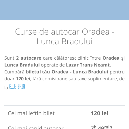
Curse de autocar Oradea -
Lunca Bradului
Sunt
2 autocare
care călătoresc zilnic între
Oradea
și
Lunca Bradului
operate de
Lazar Trans Neamt
.
Cumpără
biletul tău Oradea - Lunca Bradului
pentru
doar
120 lei
, fără comisioane sau taxe suplimentare, de
la
.
Cel mai ieftin bilet
120 lei
h
min
Cel mai rapid autocar
7
49