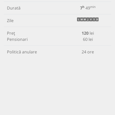
h
min
Durată
7
49
Zile
L
M
M
J
V
S
D
Preț
120
lei
Pensionari
60 lei
Politică anulare
24 ore