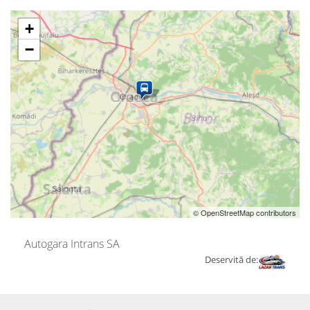
+
−
© OpenStreetMap contributors
Autogara Intrans SA
Deservită de: