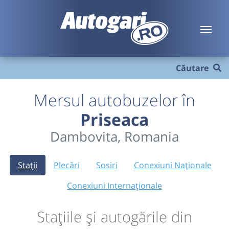
Căutare
Mersul autobuzelor în
Priseaca
Dambovita, Romania
Stații
Plecări
Sosiri
Conexiuni Naționale
Conexiuni Internaționale
Stațiile și autogările din