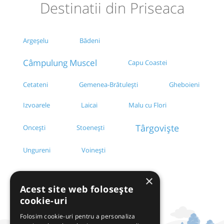
Destinatii din Priseaca
Argeșelu
Bădeni
Câmpulung Muscel
Capu Coastei
Cetateni
Gemenea-Brătulești
Gheboieni
Izvoarele
Laicai
Malu cu Flori
Târgoviște
Oncești
Stoenești
Ungureni
Voinești
×
Acest site web folosește
cookie-uri
Folosim cookie-uri pentru a personaliza