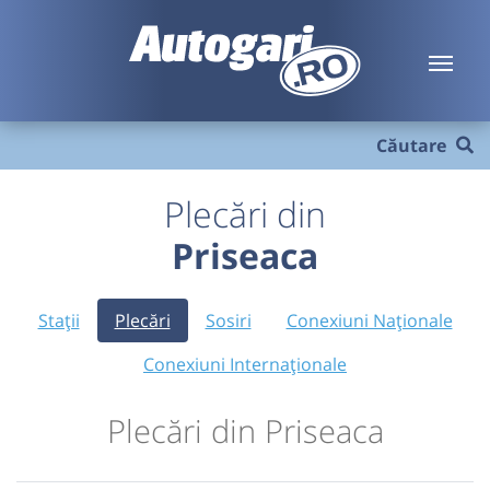
Căutare
Plecări din
Priseaca
Stații
Plecări
Sosiri
Conexiuni Naționale
Conexiuni Internaționale
Plecări din Priseaca