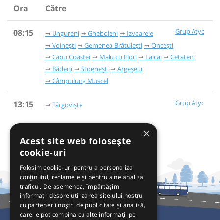
Ora
Către
Grup Atyc
08:15
Ungureni
Gheboieni
Izvoarele
Voinești
Gemenea-Brătulești
Oncești
Capu Coastei
Malu cu Flori
Laicai
Cetateni
Bădeni
Stoenești
Argeșelu
Câmpulung Muscel
Grup Atyc
13:15
Târgoviște
×
Acest site web folosește
cookie-uri
Folosim cookie-uri pentru a personaliza
conținutul, reclamele și pentru a ne analiza
traficul. De asemenea, împărtășim
informații despre utilizarea site-ului nostru
cu partenerii noștri de publicitate și analiză,
care le pot combina cu alte informații pe