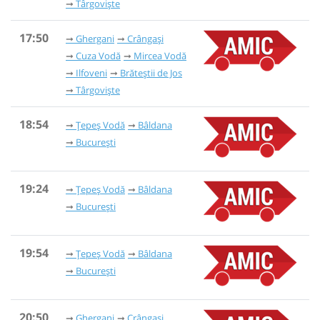
Târgoviște
17:50
Ghergani
Crângași
Cuza Vodă
Mircea Vodă
Ilfoveni
Brăteștii de Jos
Târgoviște
18:54
Țepeș Vodă
Bâldana
București
19:24
Țepeș Vodă
Bâldana
București
19:54
Țepeș Vodă
Bâldana
București
20:50
Ghergani
Crângași