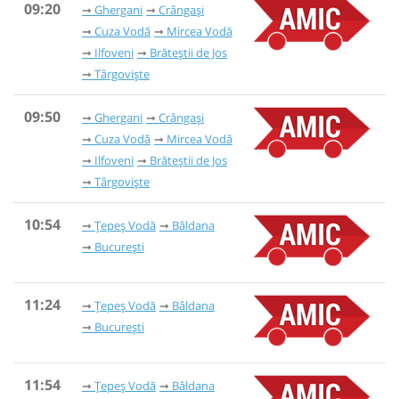
09:20
Ghergani
Crângași
Cuza Vodă
Mircea Vodă
Ilfoveni
Brăteștii de Jos
Târgoviște
09:50
Ghergani
Crângași
Cuza Vodă
Mircea Vodă
Ilfoveni
Brăteștii de Jos
Târgoviște
10:54
Țepeș Vodă
Bâldana
București
11:24
Țepeș Vodă
Bâldana
București
11:54
Țepeș Vodă
Bâldana