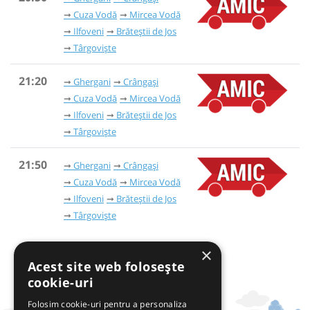
Cuza Vodă
Mircea Vodă
Ilfoveni
Brăteștii de Jos
Târgoviște
21:20
Ghergani
Crângași
Cuza Vodă
Mircea Vodă
Ilfoveni
Brăteștii de Jos
Târgoviște
21:50
Ghergani
Crângași
Cuza Vodă
Mircea Vodă
Ilfoveni
Brăteștii de Jos
Târgoviște
×
Acest site web folosește
cookie-uri
Folosim cookie-uri pentru a personaliza