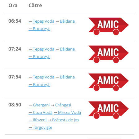
Ora
Către
06:54
Țepeș Vodă
Bâldana
București
07:24
Țepeș Vodă
Bâldana
București
07:54
Țepeș Vodă
Bâldana
București
08:50
Ghergani
Crângași
Cuza Vodă
Mircea Vodă
Ilfoveni
Brăteștii de Jos
Târgoviște