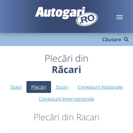
Căutare
Plecări din
Răcari
Stații
Plecări
Sosiri
Conexiuni Naționale
Conexiuni Internaționale
Plecări din Racari