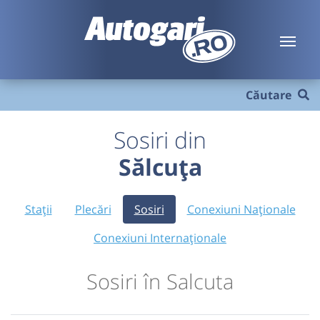
Căutare
Sosiri din
Sălcuța
Stații
Plecări
Sosiri
Conexiuni Naționale
Conexiuni Internaționale
Sosiri în Salcuta