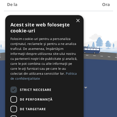
De la
Ora
×
Acest site web folosește
cookie-uri
Folosim cookie-uri pentru a personaliza
conținutul, reclamele și pentru a ne analiza
traficul. De asemenea, împărtășim
informații despre utilizarea site-ului nostru
cu partenerii noștri de publicitate și analiză,
care le pot combina cu alte informații pe
care le-ați furnizat sau pe care le-au
colectat din utilizarea serviciilor lor.
Politica
Pentru Călători
de confidențialitate
Pentru Transportatori
STRICT NECESARE
Interacționăm
DE PERFORMANȚĂ
DE TARGETARE
Acceptăm plăți cu