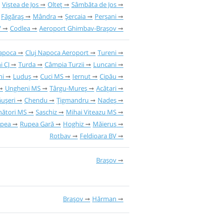
Viștea de Jos
Olteț
Sâmbăta de Jos
Făgăraș
Mândra
Șercaia
Perșani
V
Codlea
Aeroport Ghimbav-Brașov
Napoca
Cluj Napoca Aeroport
Tureni
i CJ
Turda
Câmpia Turzii
Luncani
ni
Luduș
Cuci MS
Iernut
Cipău
Ungheni MS
Târgu-Mureș
Acățari
ăușeri
Chendu
Țigmandru
Nadeș
nători MS
Saschiz
Mihai Viteazu MS
pea
Rupea Gară
Hoghiz
Măieruș
Rotbav
Feldioara BV
Brașov
Brașov
Hărman