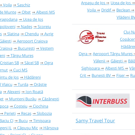
Arpașu de Jos
Ucea de Jos
Voila
Saschiz
Voila
Dridif
Beclean
 de Munte
Olteț
Albești MS
Vlădeni B
ragodana
Ucea de Jos
poloveni
Nadeș
Scoreiu
Cluj 
s
Slatina
Chendu
Avrig
Copăcen
Găieşti
Aeroport Craiova
Hădăre
Craiova
București
Veștem
Ogra
Aeroport Târgu Mureș
eni
Târgu-Mureș
Vălenii
Găieşti
Băl
Cristian SB
Săcel SB
Ogra
Sighișoara
Albești MS
Vâ
ernut
Cuci MS
Criț
Bunești BV
Fișer
Ru
ințu de Jos
Hădăreni
l Vlaicu
Turda
Orăștie
a
Alexeni
Ion Roată
et
Munteni Buzău
Căzănești
apoca
Coșteiu
Ciochina
Perieți
Recaș
Slobozia
Samy Travel Tour
Baciu CJ
Bucu
Timișoara
geni IL
Căpușu Mic
Hârșova
din
Poieni CJ
Ciucea