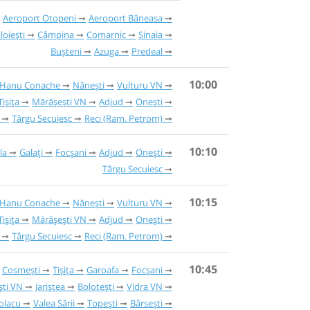
Aeroport Otopeni
Aeroport Băneasa
loiești
Câmpina
Comarnic
Sinaia
Bușteni
Azuga
Predeal
10:00
Hanu Conache
Nănești
Vulturu VN
Tișița
Mărășești VN
Adjud
Onești
Târgu Secuiesc
Reci (Ram. Petrom)
10:10
la
Galați
Focșani
Adjud
Onești
Târgu Secuiesc
10:15
Hanu Conache
Nănești
Vulturu VN
Tișița
Mărășești VN
Adjud
Onești
Târgu Secuiesc
Reci (Ram. Petrom)
10:45
Cosmești
Tișița
Garoafa
Focșani
ti VN
Jariștea
Bolotești
Vidra VN
olacu
Valea Sării
Topești
Bârsești