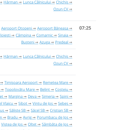
Hărman
Lunca Câlnicului
Chichiș
Ozun CV
07:25
Aeroport Otopeni
Aeroport Băneasa
loiești
Câmpina
Comarnic
Sinaia
Bușteni
Azuga
Predeal
Hărman
Lunca Câlnicului
Chichiș
Ozun CV
Timișoara Aeroport
Remetea Mare
Topolovățu Mare
Belinț
Coșteiu
et
Margina
Deva
Simeria
Spini
l Vlaicu
Șibot
Vințu de Jos
Sebeș
Sus
Săliște SB
Săcel SB
Cristian SB
m
Bradu
Avrig
Porumbacu de Jos
Viștea de Jos
Olteț
Sâmbăta de Jos