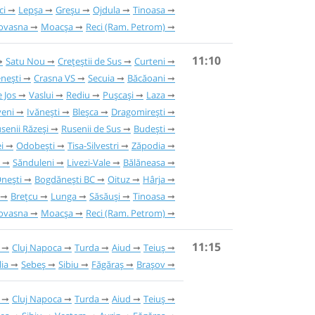
ci
Lepșa
Greșu
Ojdula
Tinoasa
ovasna
Moacșa
Reci (Ram. Petrom)
11:10
Satu Nou
Crețeștii de Sus
Curteni
nești
Crasna VS
Secuia
Băcăoani
 Jos
Vaslui
Rediu
Pușcași
Laza
eni
Ivănești
Bleșca
Dragomirești
senii Răzeși
Rusenii de Sus
Budești
i
Odobești
Tisa-Silvestri
Zăpodia
Sănduleni
Livezi-Vale
Bălăneasa
nești
Bogdănești BC
Oituz
Hârja
Brețcu
Lunga
Săsăuși
Tinoasa
ovasna
Moacșa
Reci (Ram. Petrom)
11:15
Cluj Napoca
Turda
Aiud
Teiuș
lia
Sebeș
Sibiu
Făgăraș
Brașov
Cluj Napoca
Turda
Aiud
Teiuș