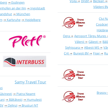
Voila
Dridif
Beclean
nberg
Esslingen
Vlădeni B
enhofen an der Ilm
Ingolstadt
Landshut
München
Cluj 
im
Karlsruhe
Heidelberg
Copăcen
Hădăre
Ogra
Aeroport Târgu Mureș
Vălenii
Găieşti
Băl
Sighișoara
Albești MS
Vâ
Criț
Bunești BV
Fișer
Ru
Samy Travel Tour
ti
Brașov
Săvinești
Piatra Neamț
ani
Bălțătești
Humulești
 SV
Oglinzi
Brusturi NT