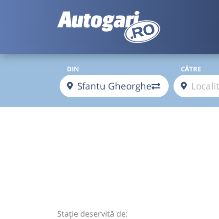
DIN
CĂTRE
Stație deservită de: