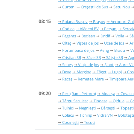
Curteni
Crețeștii de Sus
Satu Nou
08:15
Poiana Brașov
Brașov
Aeroport Gh
Codlea
Vlădeni BV
Perșani
Șercai
Făgăraș
Beclean
Dridif
Voila
Sâ
Olteț
Viștea de Jos
Ucea de Jos
Ar
Porumbacu de Jos
Avrig
Bradu
V
Cristian SB
Săcel SB
Săliște SB
Ap
Sebeș
Vințu de Jos
Șibot
Aurel Vl
Deva
Margina
Făget
Lugoj
Coș
Recaș
Remetea Mare
Timișoara Ae
09:20
Reci (Ram. Petrom)
Moacșa
Covasn
Târgu Secuiesc
Tinoasa
Ojdula
Gr
Tulnici
Negrilești
Bârsești
Topești
Colacu
Tichiriș
Vidra VN
Bolotești
Cosmești
Tecuci