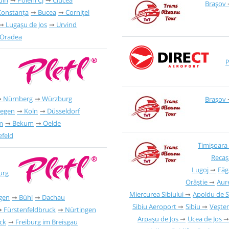
Brașov
Constanța
Bucea
Cornițel
Lugașu de Jos
Urvind
Oradea
P
Nürnberg
Würzburg
Brașov
iegen
Koln
Düsseldorf
m
Bekum
Oelde
efeld
Timișoara
Recaș
Lugoj
Făg
urg
Orăștie
Aure
Miercurea Sibiului
Apoldu de 
gen
Bühl
Dachau
Sibiu Aeroport
Sibiu
Vește
Fürstenfeldbruck
Nürtingen
Arpașu de Jos
Ucea de Jos
ck
Freiburg im Breisgau