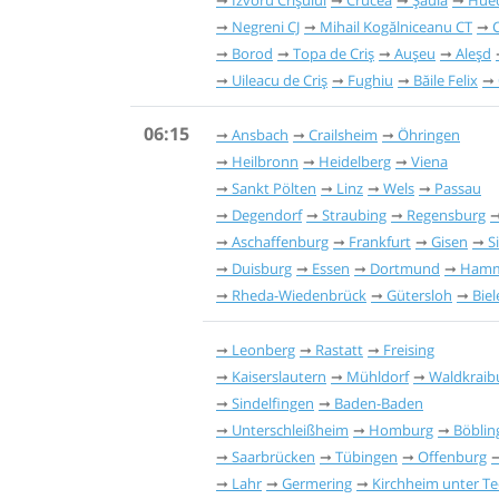
Negreni CJ
Mihail Kogălniceanu CT
Borod
Topa de Criș
Aușeu
Aleșd
Uileacu de Criș
Fughiu
Băile Felix
06:15
Ansbach
Crailsheim
Öhringen
Heilbronn
Heidelberg
Viena
Sankt Pölten
Linz
Wels
Passau
Degendorf
Straubing
Regensburg
Aschaffenburg
Frankfurt
Gisen
S
Duisburg
Essen
Dortmund
Ham
Rheda-Wiedenbrück
Gütersloh
Biel
Leonberg
Rastatt
Freising
Kaiserslautern
Mühldorf
Waldkraib
Sindelfingen
Baden-Baden
Unterschleißheim
Homburg
Böblin
Saarbrücken
Tübingen
Offenburg
Lahr
Germering
Kirchheim unter Te