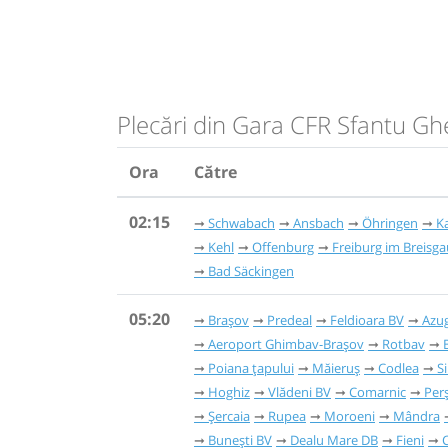
Plecări din Gara CFR Sfantu G
Ora
Către
02:15
Schwabach
Ansbach
Öhringen
K
Kehl
Offenburg
Freiburg im Breisga
Bad Säckingen
05:20
Brașov
Predeal
Feldioara BV
Azu
Aeroport Ghimbav-Brașov
Rotbav
Poiana țapului
Măieruș
Codlea
S
Hoghiz
Vlădeni BV
Comarnic
Per
Șercaia
Rupea
Moroeni
Mândra
Bunești BV
Dealu Mare DB
Fieni
C