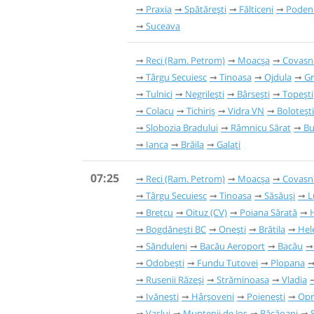
Praxia
Spătărești
Fălticeni
Poden
Suceava
Reci (Ram. Petrom)
Moacșa
Covasn
Târgu Secuiesc
Tinoasa
Ojdula
Gr
Tulnici
Negrilești
Bârsești
Topești
Colacu
Tichiriș
Vidra VN
Bolotești
Slobozia Bradului
Râmnicu Sărat
Bu
Ianca
Brăila
Galați
07:25
Reci (Ram. Petrom)
Moacșa
Covasn
Târgu Secuiesc
Tinoasa
Săsăuși
L
Brețcu
Oituz (CV)
Poiana Sărată
Bogdănești BC
Onești
Brătila
Hel
Sănduleni
Bacău Aeroport
Bacău
Odobești
Fundu Tutovei
Plopana
Rusenii Răzeși
Străminoasa
Vladia
Ivănești
Hârșoveni
Poienești
Opr
Vaslui
Muntenii de Jos
Băcăoani