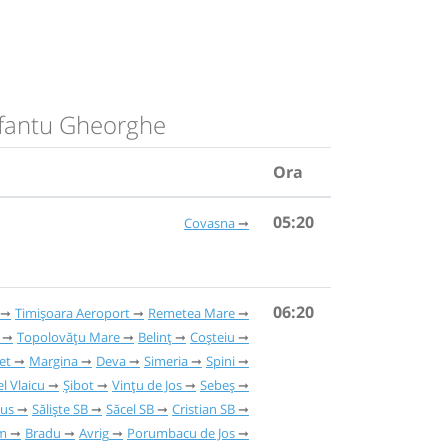
 Sfantu Gheorghe
Ora
05:20
Covasna
06:20
Timișoara Aeroport
Remetea Mare
Topolovățu Mare
Belinț
Coșteiu
et
Margina
Deva
Simeria
Spini
l Vlaicu
Șibot
Vințu de Jos
Sebeș
Sus
Săliște SB
Săcel SB
Cristian SB
m
Bradu
Avrig
Porumbacu de Jos