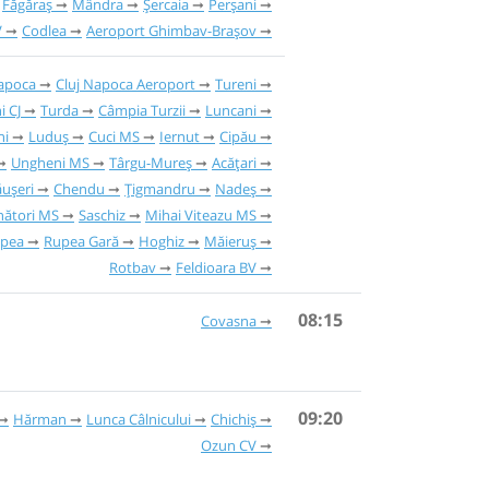
Făgăraș
Mândra
Șercaia
Perșani
V
Codlea
Aeroport Ghimbav-Brașov
Napoca
Cluj Napoca Aeroport
Tureni
i CJ
Turda
Câmpia Turzii
Luncani
ni
Luduș
Cuci MS
Iernut
Cipău
Ungheni MS
Târgu-Mureș
Acățari
ăușeri
Chendu
Țigmandru
Nadeș
nători MS
Saschiz
Mihai Viteazu MS
pea
Rupea Gară
Hoghiz
Măieruș
Rotbav
Feldioara BV
08:15
Covasna
09:20
Hărman
Lunca Câlnicului
Chichiș
Ozun CV