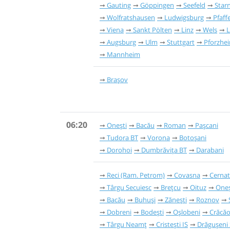
Gauting
Göppingen
Seefeld
Star
Wolfratshausen
Ludwigsburg
Pfaff
Viena
Sankt Pölten
Linz
Wels
Augsburg
Ulm
Stuttgart
Pforzhe
Mannheim
Brașov
06:20
Onești
Bacău
Roman
Pașcani
Tudora BT
Vorona
Botoșani
Dorohoi
Dumbrăvița BT
Darabani
Reci (Ram. Petrom)
Covasna
Cernat
Târgu Secuiesc
Brețcu
Oituz
Oneș
Bacău
Buhuși
Zănești
Roznov
Dobreni
Bodești
Oșlobeni
Crăcăo
Târgu Neamț
Cristești IS
Drăgușeni