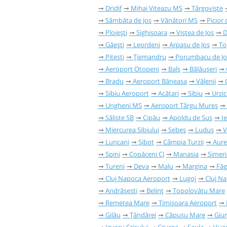
Dridif
Mihai Viteazu MS
Târgoviște
Sâmbăta de Jos
Vânători MS
Picior
Ploiești
Sighișoara
Viștea de Jos
D
Găești
Leordeni
Arpașu de Jos
To
Pitești
Țigmandru
Porumbacu de Jo
Aeroport Otopeni
Balș
Bălăușeri
Bradu
Aeroport Băneasa
Vălenii
Sibiu Aeroport
Acățari
Sibiu
Urzic
Ungheni MS
Aeroport Târgu Mureș
Săliște SB
Cipău
Apoldu de Sus
I
Miercurea Sibiului
Sebeș
Luduș
V
Luncani
Șibot
Câmpia Turzii
Aure
Spini
Copăceni CJ
Manasia
Simeri
Tureni
Deva
Malu
Margina
Făg
Cluj Napoca Aeroport
Lugoj
Cluj N
Andrășești
Belinț
Topolovățu Mare
Remetea Mare
Timișoara Aeroport
Gilău
Țăndărei
Căpușu Mare
Giur
Izvoru Crișului
Crucea
Șaula
Hue