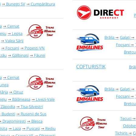
i
Bunești SV
Cumpărătura
P
a
Cernat
eșu
Lepșa
Brăila
Galați
Valea Sării
Focșani
Focșani
Popești VN
Brețcu
zău
Gălbinași
Făurei
COFTURISTIK
Brăi
a
Cernat
unga
Brăila
Galați
Hârja
Oituz
Focșani
egiu
Bălăneasa
Livezi-Vale
Brețcu
Zăpodia
Tisa-Silvestri
Budești
Rusenii de Sus
Tecuci
Dragomirești
Bleșca
Odobeș
ișița
Laza
Pușcași
Rediu
Tichiriș
C
Secuia
Crasna VS
Oltenești