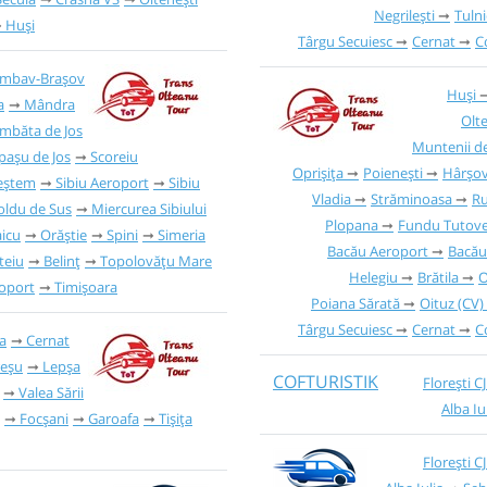
Negrilești
Tulni
Huși
Târgu Secuiesc
Cernat
C
imbav-Brașov
Huși
a
Mândra
Olte
mbăta de Jos
Muntenii de
pașu de Jos
Scoreiu
Oprișița
Poienești
Hârșov
eștem
Sibiu Aeroport
Sibiu
Vladia
Străminoasa
Ru
oldu de Sus
Miercurea Sibiului
Plopana
Fundu Tutove
aicu
Orăștie
Spini
Simeria
Bacău Aeroport
Bacău
teiu
Belinț
Topolovățu Mare
Helegiu
Brătila
O
roport
Timișoara
Poiana Sărată
Oituz (CV)
Târgu Secuiesc
Cernat
C
a
Cernat
eșu
Lepșa
COFTURISTIK
Florești CJ
Valea Sării
Alba Iu
Focșani
Garoafa
Tișița
Florești CJ