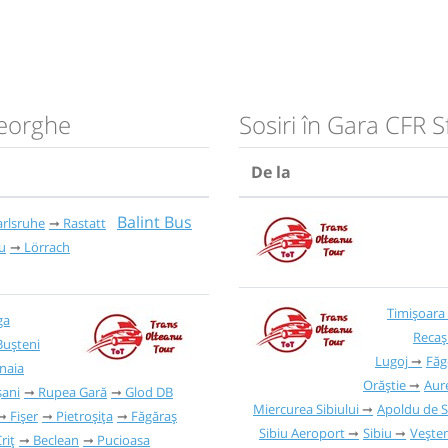
heorghe
Sosiri în Gara CFR
De la
Balint Bus
arlsruhe
Rastatt
u
Lörrach
Timișoara
ga
Recaș
Bușteni
Lugoj
Făg
inaia
Orăștie
Aure
șani
Rupea Gară
Glod DB
Miercurea Sibiului
Apoldu de 
Fișer
Pietroșița
Făgăraș
Sibiu Aeroport
Sibiu
Vește
riț
Beclean
Pucioasa