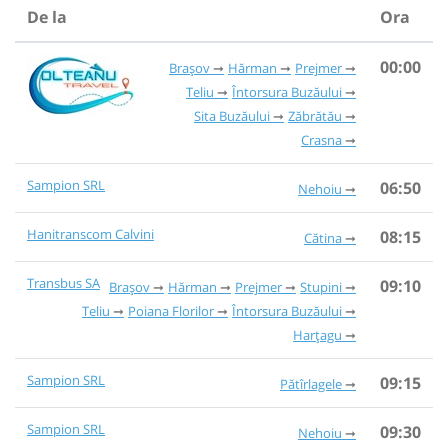
De la
Ora
00:00
Brașov
Hărman
Prejmer
Teliu
Întorsura Buzăului
Sita Buzăului
Zăbrătău
Crasna
Sampion SRL
06:50
Nehoiu
Hanitranscom Calvini
08:15
Cătina
Transbus SA
09:10
Brașov
Hărman
Prejmer
Stupini
Teliu
Poiana Florilor
Întorsura Buzăului
Harțagu
Sampion SRL
09:15
Pătîrlagele
Sampion SRL
09:30
Nehoiu