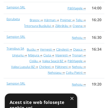
Sampion SRL
14:00
Pătîrlagele
Eprubeta
16:20
Brașov
Hărman
Prejmer
Teliu
Întorsura Buzăului
Zăbrătău
Crasna
Sampion SRL
16:30
Nehoiu
Transbus SA
16:34
Buzău
Vernești
Cândești
Ojasca
Unguriu
Măgura
Ciuta
Viperești
Tronari
Cislău
Valea Seacă BZ
Pătîrlagele
Valea Lupului BZ
Chirlești
Păltineni
Nehoiu
Nehoiașu
Colțu Pietrii
Sampion SRL
19:20
Nehoiu
×
Acest site web folosește
cookie-uri