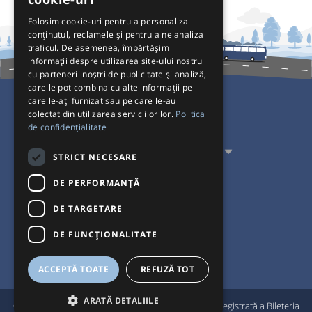
Folosim cookie-uri pentru a personaliza
conținutul, reclamele și pentru a ne analiza
traficul. De asemenea, împărtășim
informații despre utilizarea site-ului nostru
cu partenerii noștri de publicitate și analiză,
care le pot combina cu alte informații pe
care le-ați furnizat sau pe care le-au
colectat din utilizarea serviciilor lor.
Politica
Pentru Călători
de confidențialitate
Pentru Transportatori
STRICT NECESARE
Interacționăm
DE PERFORMANȚĂ
DE TARGETARE
Acceptăm plăți cu
DE FUNCŢIONALITATE
ACCEPTĂ TOATE
REFUZĂ TOT
ARATĂ DETALIILE
®
© Bileteria 2004-2026 | Autogari.RO
este marcă înregistrată a Bileteria