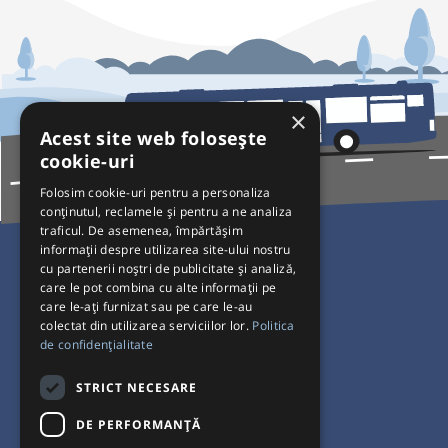
×
Acest site web folosește
cookie-uri
Folosim cookie-uri pentru a personaliza
conținutul, reclamele și pentru a ne analiza
traficul. De asemenea, împărtășim
Pentru Călători
informații despre utilizarea site-ului nostru
cu partenerii noștri de publicitate și analiză,
Curse autobuz
care le pot combina cu alte informații pe
care le-ați furnizat sau pe care le-au
Plecări/Sosiri
colectat din utilizarea serviciilor lor.
Politica
Program operatori
de confidențialitate
Termeni și condiții
STRICT NECESARE
Setări de cookie-uri
DE PERFORMANȚĂ