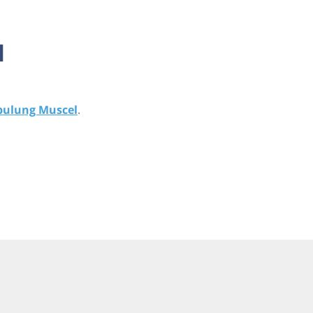
l
ulung Muscel
.