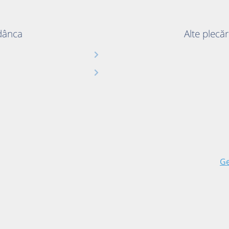
Adânca
Alte plecă
Ge