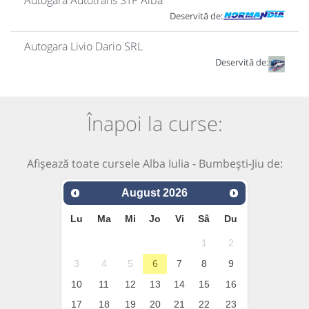
Autogara Autotrans STP Alba
Deservită de:
Autogara Livio Dario SRL
Deservită de:
Înapoi la curse:
Afișează toate cursele Alba Iulia - Bumbești-Jiu de:
August
2026
Lu
Ma
Mi
Jo
Vi
Sâ
Du
1
2
3
4
5
6
7
8
9
10
11
12
13
14
15
16
17
18
19
20
21
22
23