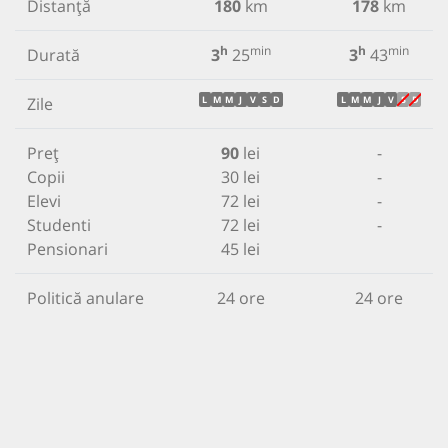
Distanță
180
km
178
km
h
min
h
min
Durată
3
25
3
43
Zile
L
M
M
J
V
S
D
L
M
M
J
V
S
D
Preț
90
lei
-
Copii
30 lei
-
Elevi
72 lei
-
Studenti
72 lei
-
Pensionari
45 lei
Politică anulare
24 ore
24 ore