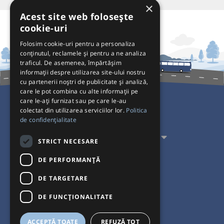
×
Acest site web folosește
cookie-uri
Folosim cookie-uri pentru a personaliza
conținutul, reclamele și pentru a ne analiza
traficul. De asemenea, împărtășim
informații despre utilizarea site-ului nostru
cu partenerii noștri de publicitate și analiză,
care le pot combina cu alte informații pe
care le-ați furnizat sau pe care le-au
colectat din utilizarea serviciilor lor.
Politica
Pentru Călători
de confidențialitate
Pentru Transportatori
STRICT NECESARE
Interacționăm
DE PERFORMANȚĂ
DE TARGETARE
Acceptăm plăți cu
DE FUNCŢIONALITATE
ACCEPTĂ TOATE
REFUZĂ TOT