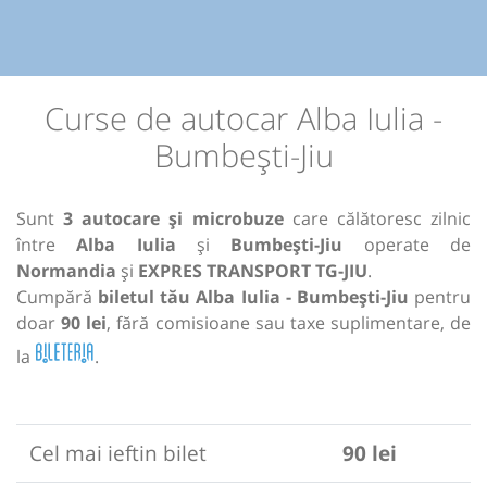
Curse de autocar Alba Iulia -
Bumbești-Jiu
Sunt
3 autocare și microbuze
care călătoresc zilnic
între
Alba Iulia
și
Bumbești-Jiu
operate de
Normandia
și
EXPRES TRANSPORT TG-JIU
.
Cumpără
biletul tău Alba Iulia - Bumbești-Jiu
pentru
doar
90 lei
, fără comisioane sau taxe suplimentare, de
la
.
Cel mai ieftin bilet
90 lei