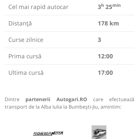
h
min
Cel mai rapid autocar
3
25
Distanță
178 km
Curse zilnice
3
Prima cursă
12:00
Ultima cursă
17:00
Dintre
partenerii Autogari.RO
care efectuează
transport de la Alba Iulia la Bumbești-Jiu, amintim: