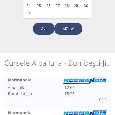
24
25
26
27
28
29
30
31
Azi
Mâine
Cursele Alba Iulia - Bumbești-Jiu
Normandia
Alba Iulia
12:00
Bumbesti Jiu
15:25
lei
90
Normandia