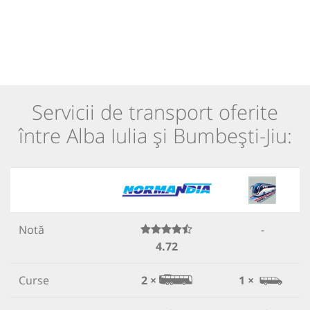
Servicii de transport oferite
între Alba Iulia și Bumbești-Jiu:
Notă
-
4.72
Curse
2 ×
1 ×