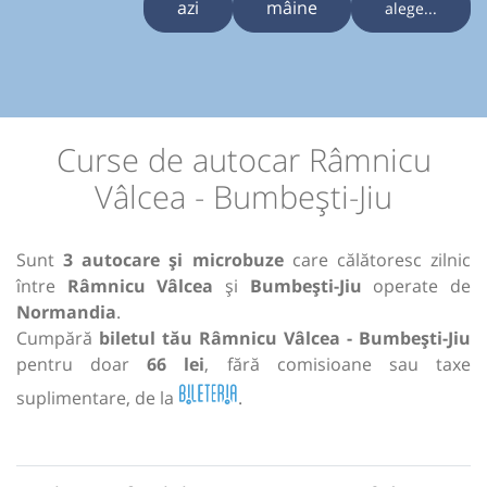
azi
mâine
alege...
Curse de autocar Râmnicu
Vâlcea - Bumbești-Jiu
Sunt
3 autocare și microbuze
care călătoresc zilnic
între
Râmnicu Vâlcea
și
Bumbești-Jiu
operate de
Normandia
.
Cumpără
biletul tău Râmnicu Vâlcea - Bumbești-Jiu
pentru doar
66 lei
, fără comisioane sau taxe
suplimentare, de la
.