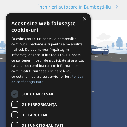
Închirieri autocare în Bumbești-Jiu
×
Acest site web folosește
cookie-uri
Folosim cookie-uri pentru a personaliza
conținutul, reclamele și pentru a ne analiza
traficul. De asemenea, împărtășim
informații despre utilizarea site-ului nostru
cu partenerii noștri de publicitate și analiză,
care le pot combina cu alte informații pe
care le-ați furnizat sau pe care le-au
colectat din utilizarea serviciilor lor.
Politica
Pentru Călători
de confidențialitate
Pentru Transportatori
STRICT NECESARE
Interacționăm
DE PERFORMANȚĂ
DE TARGETARE
Acceptăm plăți cu
DE FUNCŢIONALITATE