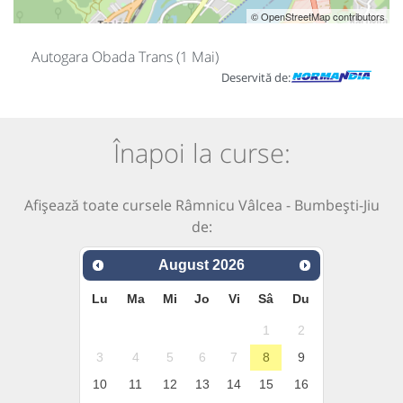
© OpenStreetMap contributors
Autogara Obada Trans (1 Mai)
Deservită de:
Înapoi la curse:
Afișează toate cursele Râmnicu Vâlcea - Bumbești-Jiu
de:
August
2026
Lu
Ma
Mi
Jo
Vi
Sâ
Du
1
2
3
4
5
6
7
8
9
10
11
12
13
14
15
16