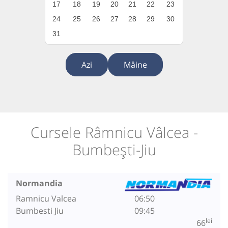
17
18
19
20
21
22
23
24
25
26
27
28
29
30
31
Azi
Mâine
Cursele Râmnicu Vâlcea -
Bumbești-Jiu
Normandia
Ramnicu Valcea
06:50
Bumbesti Jiu
09:45
lei
66