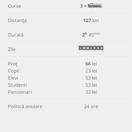
Curse
3 ×
Distanță
127
km
h
min
Durată
2
45
Zile
L
M
M
J
V
S
D
Preț
66
lei
Copii
23 lei
Elevi
53 lei
Studenti
53 lei
Pensionari
33 lei
Politică anulare
24 ore