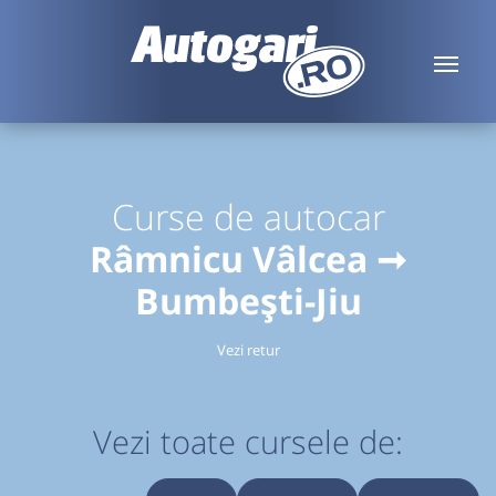
Curse de autocar
Râmnicu Vâlcea ➞
Bumbești-Jiu
Vezi retur
Vezi toate cursele de: