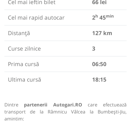
Cel mai ieftin bilet
66 lei
h
min
Cel mai rapid autocar
2
45
Distanță
127 km
Curse zilnice
3
Prima cursă
06:50
Ultima cursă
18:15
Dintre
partenerii Autogari.RO
care efectuează
transport de la Râmnicu Vâlcea la Bumbești-Jiu,
amintim: