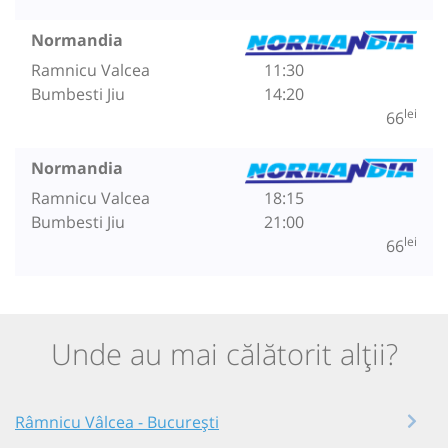
Normandia
Ramnicu Valcea
11:30
Bumbesti Jiu
14:20
lei
66
Normandia
Ramnicu Valcea
18:15
Bumbesti Jiu
21:00
lei
66
Unde au mai călătorit alții?
Râmnicu Vâlcea - București