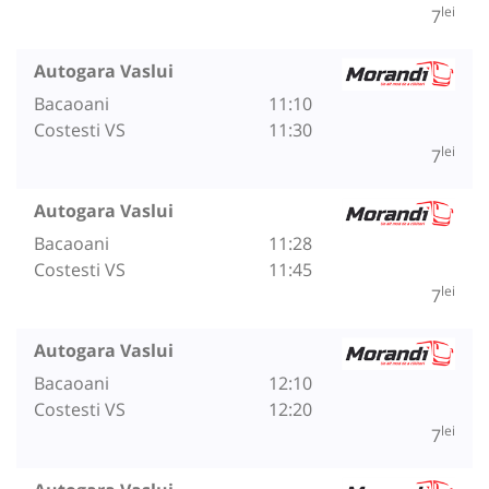
lei
7
Autogara Vaslui
Bacaoani
11:10
Costesti VS
11:30
lei
7
Autogara Vaslui
Bacaoani
11:28
Costesti VS
11:45
lei
7
Autogara Vaslui
Bacaoani
12:10
Costesti VS
12:20
lei
7