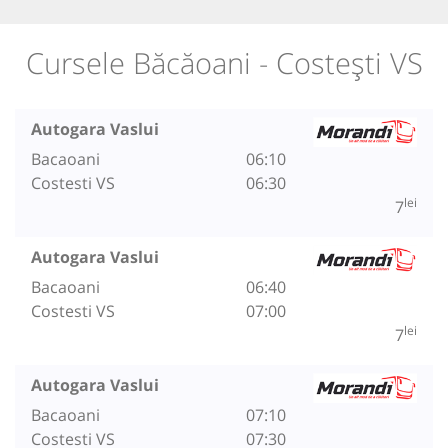
Cursele Băcăoani - Costești VS
Autogara Vaslui
Bacaoani
06:10
Costesti VS
06:30
lei
7
Autogara Vaslui
Bacaoani
06:40
Costesti VS
07:00
lei
7
Autogara Vaslui
Bacaoani
07:10
Costesti VS
07:30