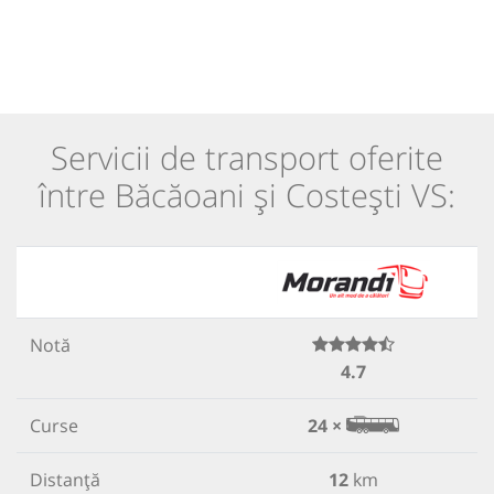
Servicii de transport oferite
între Băcăoani și Costești VS:
Notă
4.7
Curse
24 ×
Distanță
12
km