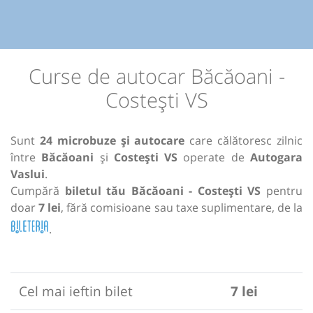
Curse de autocar Băcăoani -
Costești VS
Sunt
24 microbuze și autocare
care călătoresc zilnic
între
Băcăoani
și
Costești VS
operate de
Autogara
Vaslui
.
Cumpără
biletul tău Băcăoani - Costești VS
pentru
doar
7 lei
, fără comisioane sau taxe suplimentare, de la
.
Cel mai ieftin bilet
7 lei