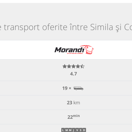
e transport oferite între Simila și C
4.7
19 ×
23
km
min
22
L
M
M
J
V
S
D