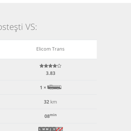
ostești VS:
Elicom Trans
3.83
1 ×
32
km
min
08
L
M
M
J
V
S
D