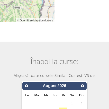
© OpenStreetMap contributors
Înapoi la curse:
Afișează toate cursele Simila - Costești VS de:
August
2026
Lu
Ma
Mi
Jo
Vi
Sâ
Du
1
2