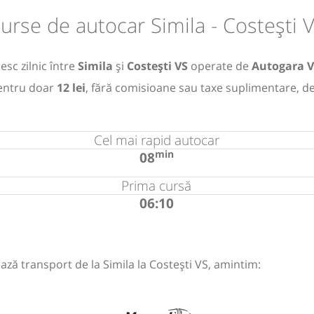
urse de autocar Simila - Costești 
esc zilnic între
Simila
și
Costești VS
operate de
Autogara V
ntru doar
12 lei
, fără comisioane sau taxe suplimentare, d
Cel mai rapid autocar
min
08
Prima cursă
06:10
ază transport de la Simila la Costești VS, amintim: