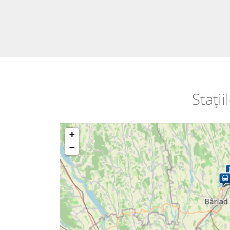
Stați
+
−