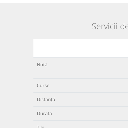
Servicii d
Notă
Curse
Distanță
Durată
Zile