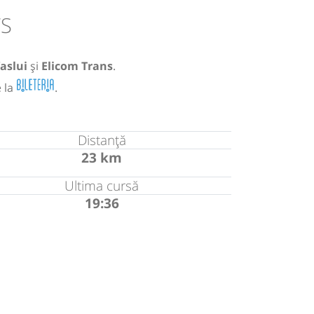
VS
aslui
și
Elicom Trans
.
e la
.
Distanță
23 km
Ultima cursă
19:36