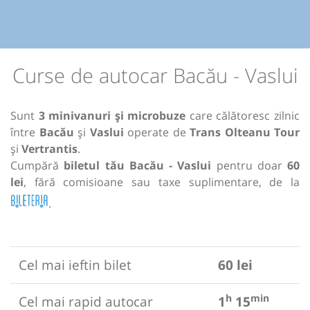
Curse de autocar Bacău - Vaslui
Sunt
3 minivanuri și microbuze
care călătoresc zilnic
între
Bacău
și
Vaslui
operate de
Trans Olteanu Tour
și
Vertrantis
.
Cumpără
biletul tău Bacău - Vaslui
pentru doar
60
lei
, fără comisioane sau taxe suplimentare, de la
.
Cel mai ieftin bilet
60 lei
h
min
Cel mai rapid autocar
1
15