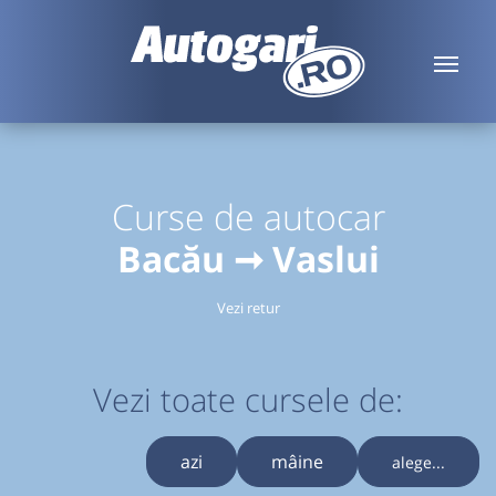
Curse de autocar
Bacău ➞ Vaslui
Vezi retur
Vezi toate cursele de:
azi
mâine
alege...