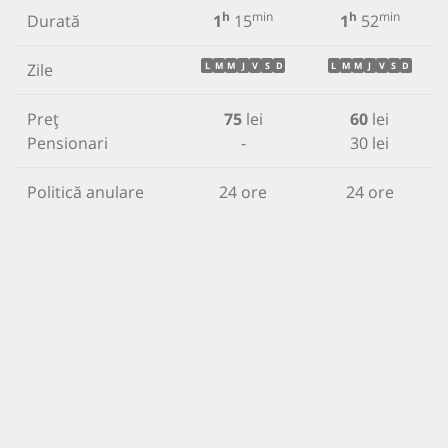
h
min
h
min
Durată
1
15
1
52
Zile
L
M
M
J
V
S
D
L
M
M
J
V
S
D
Preț
75
lei
60
lei
Pensionari
-
30 lei
Politică anulare
24 ore
24 ore