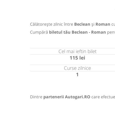
Călătorește zilnic între
Beclean
și
Roman
c
Cumpără
biletul tău Beclean - Roman
pen
Cel mai ieftin bilet
115 lei
Curse zilnice
1
Dintre
partenerii Autogari.RO
care efectue