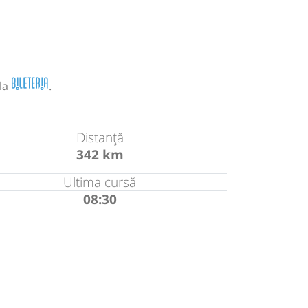
n
 la
.
Distanță
342 km
Ultima cursă
08:30