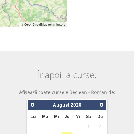
© OpenStreetMap contributors
Înapoi la curse:
Afișează toate cursele Beclean - Roman de:
August
2026
Lu
Ma
Mi
Jo
Vi
Sâ
Du
1
2