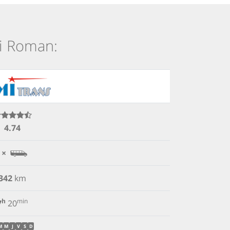
și Roman:
4.74
 ×
342
km
h
min
7
20
M
M
J
V
S
D