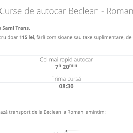
Curse de autocar Beclean - Roma
u
Sami Trans
.
tru doar
115 lei
, fără comisioane sau taxe suplimentare, de
Cel mai rapid autocar
h
min
7
20
Prima cursă
08:30
ază transport de la Beclean la Roman, amintim: