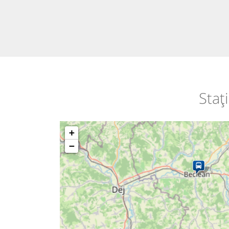
Staț
+
−