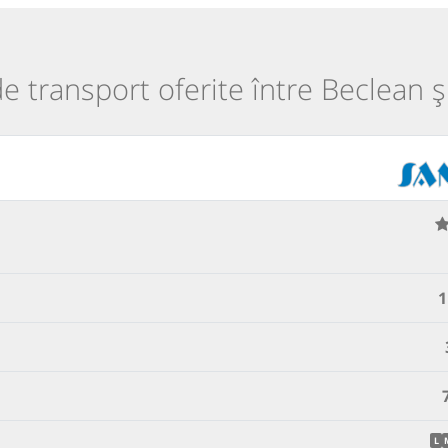
 de transport oferite între Beclean 
1
L