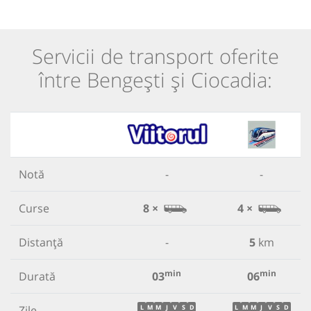
Servicii de transport oferite
între Bengești și Ciocadia:
Notă
-
-
Curse
8 ×
4 ×
Distanță
-
5
km
min
min
Durată
03
06
Zile
L
M
M
J
V
S
D
L
M
M
J
V
S
D