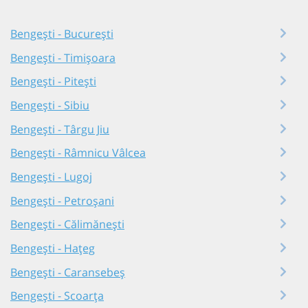
Bengești - București
Bengești - Timișoara
Bengești - Pitești
Bengești - Sibiu
Bengești - Târgu Jiu
Bengești - Râmnicu Vâlcea
Bengești - Lugoj
Bengești - Petroșani
Bengești - Călimănești
Bengești - Hațeg
Bengești - Caransebeș
Bengești - Scoarța