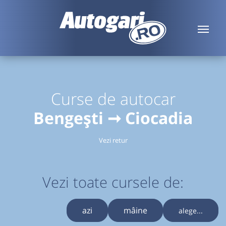
Curse de autocar
Bengești ➞ Ciocadia
Vezi retur
Vezi toate cursele de:
azi
mâine
alege...