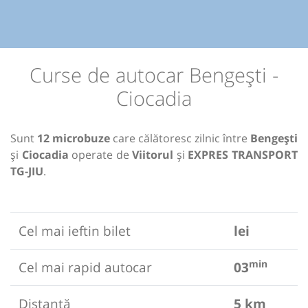
Curse de autocar Bengești -
Ciocadia
Sunt
12 microbuze
care călătoresc zilnic între
Bengești
și
Ciocadia
operate de
Viitorul
și
EXPRES TRANSPORT
TG-JIU
.
Cel mai ieftin bilet
lei
min
Cel mai rapid autocar
03
Distanță
5 km