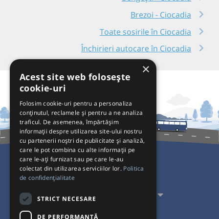
Brezoi - Ciocadia
Toate sosirile în Ciocadia
Închirieri autocare în Ciocadia
×
Acest site web folosește
cookie-uri
Folosim cookie-uri pentru a personaliza
conținutul, reclamele și pentru a ne analiza
traficul. De asemenea, împărtășim
informații despre utilizarea site-ului nostru
cu partenerii noștri de publicitate și analiză,
care le pot combina cu alte informații pe
care le-ați furnizat sau pe care le-au
colectat din utilizarea serviciilor lor.
Politica
Pentru Călători
de confidențialitate
Pentru Transportatori
STRICT NECESARE
Interacționăm
DE PERFORMANȚĂ