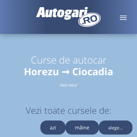
Curse de autocar
Horezu ➞ Ciocadia
Vezi retur
Vezi toate cursele de:
azi
mâine
alege...