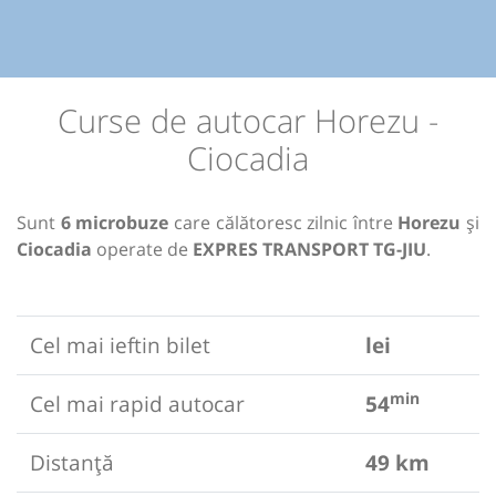
Curse de autocar Horezu -
Ciocadia
Sunt
6 microbuze
care călătoresc zilnic între
Horezu
și
Ciocadia
operate de
EXPRES TRANSPORT TG-JIU
.
Cel mai ieftin bilet
lei
min
Cel mai rapid autocar
54
Distanță
49 km