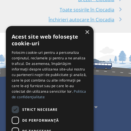
Toate sosirile în Ciocadia
Închirieri autocare în Ciocadia
×
Acest site web folosește
cookie-uri
Folosim cookie-uri pentru a personaliza
conținutul, reclamele și pentru a ne analiza
traficul. De asemenea, împărtășim
informații despre utilizarea site-ului nostru
cu partenerii noștri de publicitate și analiză,
care le pot combina cu alte informații pe
care le-ați furnizat sau pe care le-au
colectat din utilizarea serviciilor lor.
Politica
Pentru Călători
de confidențialitate
Pentru Transportatori
STRICT NECESARE
Interacționăm
DE PERFORMANȚĂ