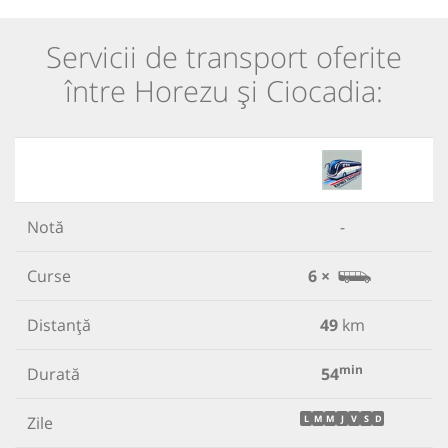
Servicii de transport oferite
între Horezu și Ciocadia:
Notă
-
Curse
6 ×
Distanță
49
km
min
Durată
54
Zile
L
M
M
J
V
S
D