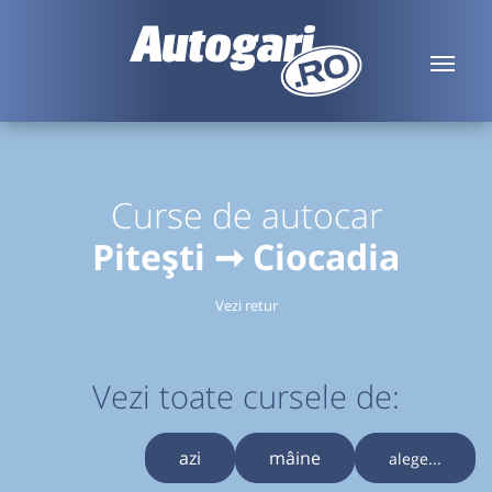
Curse de autocar
Pitești ➞ Ciocadia
Vezi retur
Vezi toate cursele de:
azi
mâine
alege...