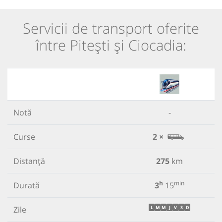
Servicii de transport oferite
între Pitești și Ciocadia:
Notă
-
Curse
2 ×
Distanță
275
km
h
min
Durată
3
15
Zile
L
M
M
J
V
S
D