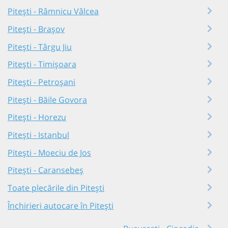
Pitești - Râmnicu Vâlcea
Pitești - Brașov
Pitești - Târgu Jiu
Pitești - Timișoara
Pitești - Petroșani
Pitești - Băile Govora
Pitești - Horezu
Pitești - Istanbul
Pitești - Moeciu de Jos
Pitești - Caransebeș
Toate plecările din Pitești
Închirieri autocare în Pitești