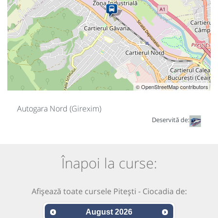
© OpenStreetMap contributors
Autogara Nord (Girexim)
Deservită de:
Înapoi la curse:
Afișează toate cursele Pitești - Ciocadia de:
August
2026