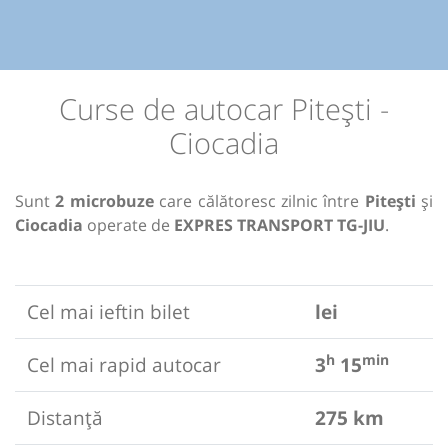
Curse de autocar Pitești -
Ciocadia
Sunt
2 microbuze
care călătoresc zilnic între
Pitești
și
Ciocadia
operate de
EXPRES TRANSPORT TG-JIU
.
Cel mai ieftin bilet
lei
h
min
Cel mai rapid autocar
3
15
Distanță
275 km