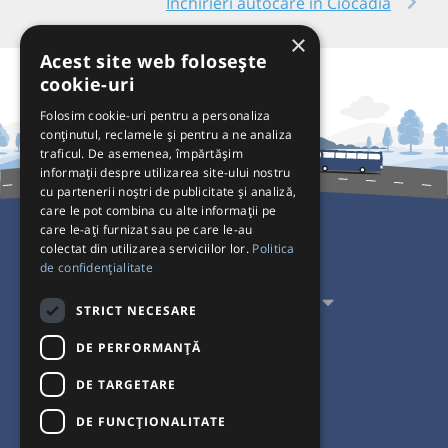
Închirieri autocare în Ciocadia
×
Acest site web folosește
cookie-uri
Folosim cookie-uri pentru a personaliza
conținutul, reclamele și pentru a ne analiza
traficul. De asemenea, împărtășim
informații despre utilizarea site-ului nostru
cu partenerii noștri de publicitate și analiză,
care le pot combina cu alte informații pe
care le-ați furnizat sau pe care le-au
colectat din utilizarea serviciilor lor.
Politica
Pentru Călători
de confidențialitate
Pentru Transportatori
STRICT NECESARE
Interacționăm
DE PERFORMANȚĂ
DE TARGETARE
Acceptăm plăți cu
DE FUNCŢIONALITATE