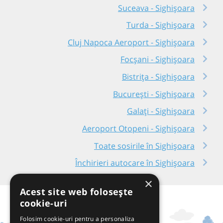
Suceava - Sighișoara
Turda - Sighișoara
Cluj Napoca Aeroport - Sighișoara
Focșani - Sighișoara
Bistrița - Sighișoara
București - Sighișoara
Galați - Sighișoara
Aeroport Otopeni - Sighișoara
Toate sosirile în Sighișoara
Închirieri autocare în Sighișoara
×
Acest site web folosește
cookie-uri
Folosim cookie-uri pentru a personaliza