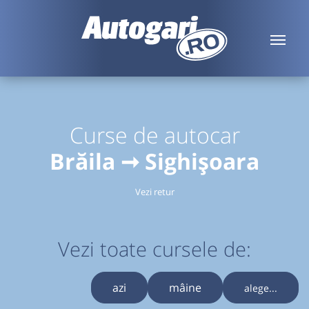
Curse de autocar
Brăila ➞ Sighișoara
Vezi retur
Vezi toate cursele de:
azi
mâine
alege...