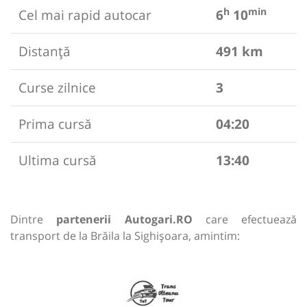
h
min
Cel mai rapid autocar
6
10
Distanță
491 km
Curse zilnice
3
Prima cursă
04:20
Ultima cursă
13:40
Dintre
partenerii Autogari.RO
care efectuează
transport de la Brăila la Sighișoara, amintim: