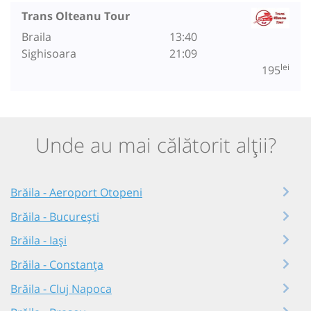
Trans Olteanu Tour
Braila
13:40
Sighisoara
21:09
lei
195
Unde au mai călătorit alții?
Brăila - Aeroport Otopeni
Brăila - București
Brăila - Iași
Brăila - Constanța
Brăila - Cluj Napoca