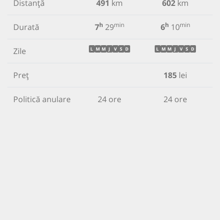
Distanță
491
km
602
km
h
min
h
min
Durată
7
29
6
10
Zile
L
M
M
J
V
S
D
L
M
M
J
V
S
D
Preț
185
lei
Politică anulare
24 ore
24 ore