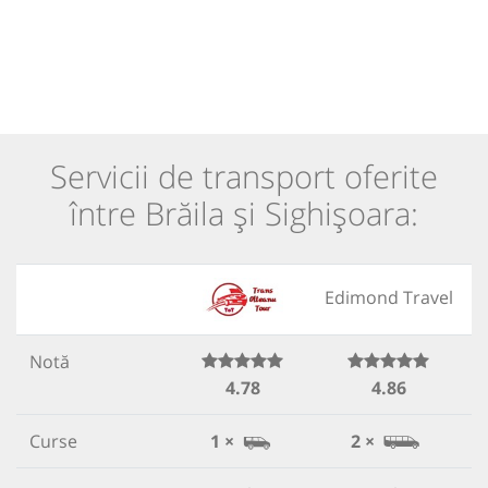
Servicii de transport oferite
între Brăila și Sighișoara:
Edimond Travel
Notă
4.78
4.86
Curse
1 ×
2 ×