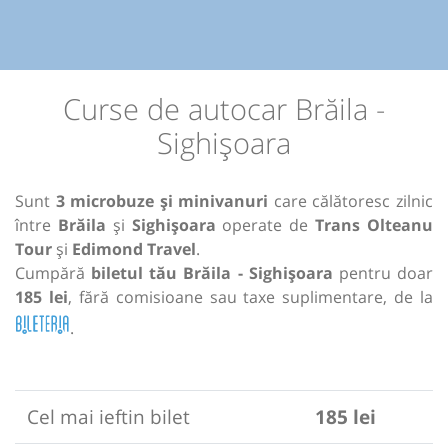
Curse de autocar Brăila -
Sighișoara
Sunt
3 microbuze și minivanuri
care călătoresc zilnic
între
Brăila
și
Sighișoara
operate de
Trans Olteanu
Tour
și
Edimond Travel
.
Cumpără
biletul tău Brăila - Sighișoara
pentru doar
185 lei
, fără comisioane sau taxe suplimentare, de la
.
Cel mai ieftin bilet
185 lei