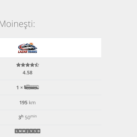
 Moinești:
4.58
1 ×
195
km
h
min
3
50
L
M
M
J
V
S
D