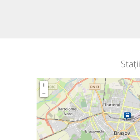
Staț
+
−