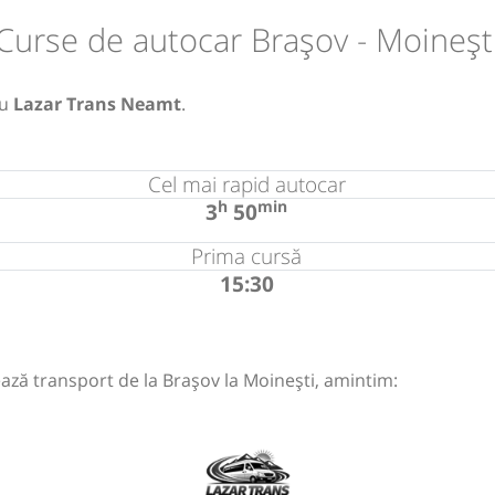
Curse de autocar Brașov - Moineșt
u
Lazar Trans Neamt
.
Cel mai rapid autocar
h
min
3
50
Prima cursă
15:30
ază transport de la Brașov la Moinești, amintim: