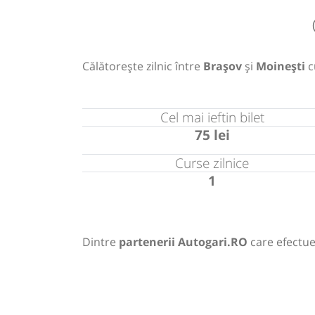
Călătorește zilnic între
Brașov
și
Moinești
c
Cel mai ieftin bilet
75 lei
Curse zilnice
1
Dintre
partenerii Autogari.RO
care efectue