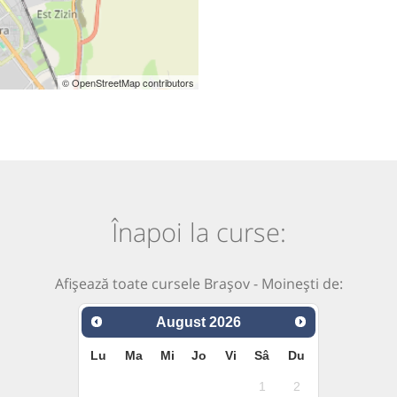
© OpenStreetMap contributors
Înapoi la curse:
Afișează toate cursele Brașov - Moinești de:
August
2026
Lu
Ma
Mi
Jo
Vi
Sâ
Du
1
2