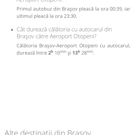
Primul autobuz din Brașov pleacă la ora 00:39, iar
ultimul pleacă la ora 23:30.
Cât durează călătoria cu autocarul din
Brașov către Aeroport Otopeni?
Călătoria Brașov-Aeroport Otopeni cu autocarul,
h
min
h
min
durează între
2
10
și
13
28
.
Alte destinații din Brașov