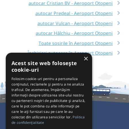
autocar Cristian BV - Aeroport Otopeni
autocar Predeal - Aeroport Otopeni
autocar Vulcan - Aeroport Otopeni
autocar Hălchiu - Aeroport Otopeni
Toate sosirile în Aeroport Otopeni
Închirieri autocare în Aeroport Otopeni
×
Acest site web folosește
cookie-uri
Folosim cookie-uri pentru a personaliza
conținutul, reclamele și pentru a ne analiza
traficul. De asemenea, împărtășim
informații despre utilizarea site-ului nostru
cu partenerii noștri de publicitate și analiză,
care le pot combina cu alte informații pe
care le-ați furnizat sau pe care le-au
colectat din utilizarea serviciilor lor.
Politica
Pentru Călători
de confidențialitate