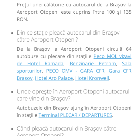
Prețul unei călătorie cu autocarul de la Brașov la
Sursa:
Standard Endeavors SRL
| Ultima actualizare:
04/2026
Aeroport Otopeni este cuprins între 100 și 135
RON.
Din ce stație pleacă autocarul din Brașov
către Aeroport Otopeni?
De la Brașov la Aeroport Otopeni circulă 64
autobuze cu plecare din stațiile
Peco MOL vizavi
de Hotel Ramada
,
Benzinarie Petrom
,
Sala
sporturilor
,
PECO OMV - GARA CFR
,
Gara CFR
Brasov
,
Hotel Aro Palace
,
Hotel Kronwell
.
Unde oprește în Aeroport Otopeni autocarul
care vine din Brașov?
Autobuzele din Brașov ajung în Aeroport Otopeni
în stațiile
Terminal PLECARI/ DEPARTURES
.
Când pleacă autocarul din Brașov către
Aeroport Otopeni?