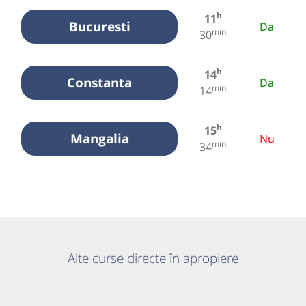
h
11
Bucuresti
Da
min
30
h
14
Constanta
Da
min
14
h
15
Mangalia
Nu
min
34
Alte curse directe în apropiere