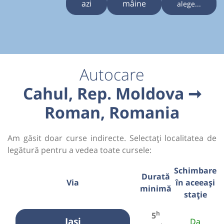
azi
mâine
alege...
Autocare
Cahul, Rep. Moldova ➞
Roman, Romania
Am găsit doar curse indirecte. Selectați localitatea de
legătură pentru a vedea toate cursele:
Schimbare
Durată
Via
în aceeași
minimă
stație
h
5
Iasi
Da