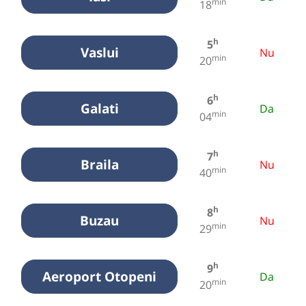
min
18
h
5
Vaslui
Nu
min
20
h
6
Galati
Da
min
04
h
7
Braila
Nu
min
40
h
8
Buzau
Nu
min
29
h
9
Aeroport Otopeni
Da
min
20