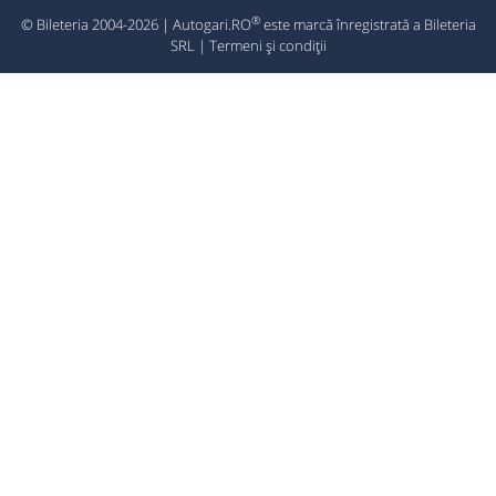
®
© Bileteria 2004-2026 | Autogari.RO
este marcă înregistrată a Bileteria
SRL |
Termeni și condiții