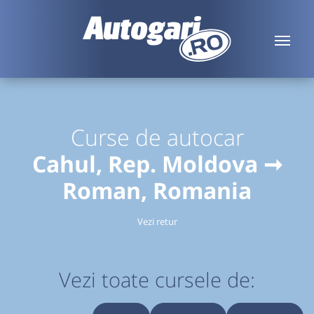
Curse de autocar
Cahul, Rep. Moldova ➞
Roman, Romania
Vezi retur
Vezi toate cursele de: