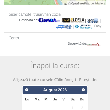
© OpenStreetMap contributors
biserica/hotel traian/han cozia
Deservită de:
|
|
|
Fany
|
|
Centru
Deservită de:
Înapoi la curse:
Afișează toate cursele Călimănești - Pitești de:
August
2026
Lu
Ma
Mi
Jo
Vi
Sâ
Du
1
2