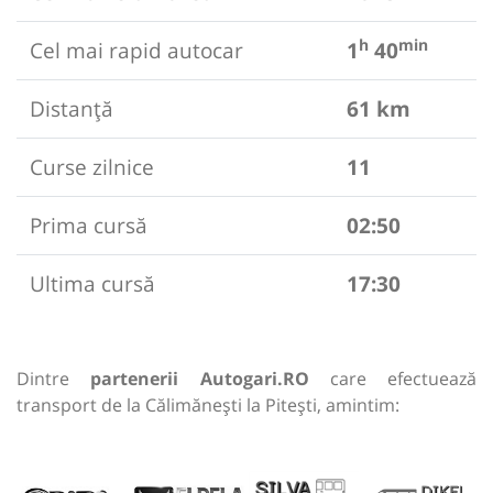
h
min
Cel mai rapid autocar
1
40
Distanță
61 km
Curse zilnice
11
Prima cursă
02:50
Ultima cursă
17:30
Dintre
partenerii Autogari.RO
care efectuează
transport de la Călimănești la Pitești, amintim: