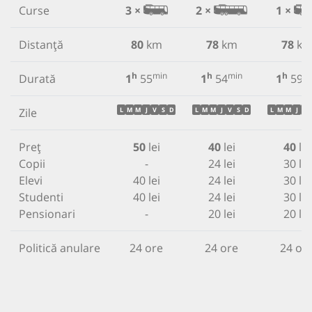
Curse
3 ×
2 ×
1 ×
Distanță
80
km
78
km
78
k
h
min
h
min
h
m
Durată
1
55
1
54
1
59
Zile
L
M
M
J
V
S
D
L
M
M
J
V
S
D
L
M
M
J
V
Preț
50
lei
40
lei
40
lei
Copii
-
24 lei
30 lei
Elevi
40 lei
24 lei
30 lei
Studenti
40 lei
24 lei
30 lei
Pensionari
-
20 lei
20 lei
Politică anulare
24 ore
24 ore
24 or