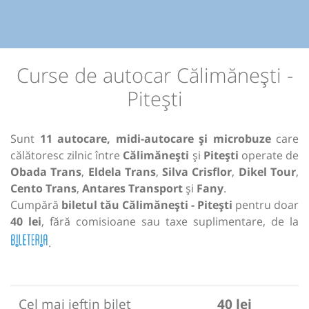
Curse de autocar Călimănești -
Pitești
Sunt
11 autocare, midi-autocare și microbuze
care
călătoresc zilnic între
Călimănești
și
Pitești
operate de
Obada Trans
,
Eldela Trans
,
Silva Crisflor
,
Dikel Tour
,
Cento Trans
,
Antares Transport
și
Fany
.
Cumpără
biletul tău Călimănești - Pitești
pentru doar
40 lei
, fără comisioane sau taxe suplimentare, de la
.
Cel mai ieftin bilet
40 lei