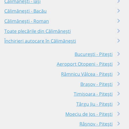
Călimănești - Iași
Călimănești - Bacău
Călimănești - Roman
Toate plecările din Călimănești
Închirieri autocare în Călimănești
București - Pitești
Aeroport Otopeni - Pitești
Râmnicu Vâlcea - Pitești
Brașov - Pitești
Timișoara - Pitești
Târgu Jiu - Pitești
Moeciu de Jos - Pitești
Râşnov - Pitești