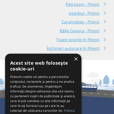
Petroșani - Pitești
Istanbul - Pitești
Caransebeș - Pitești
Băile Govora - Pitești
Toate sosirile în Pitești
Închirieri autocare în Pitești
×
Acest site web folosește
cookie-uri
Folosim cookie-uri pentru a personaliza
conținutul, reclamele și pentru a ne analiza
traficul. De asemenea, împărtășim
informații despre utilizarea site-ului nostru
cu partenerii noștri de publicitate și analiză,
care le pot combina cu alte informații pe
care le-ați furnizat sau pe care le-au
colectat din utilizarea serviciilor lor.
Politica
Pentru Călători