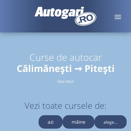
Curse de autocar
Călimănești ➞ Pitești
Vezi retur
Vezi toate cursele de:
azi
mâine
alege...