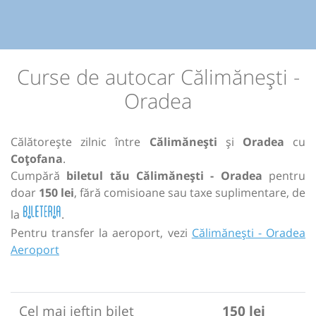
Curse de autocar Călimănești -
Oradea
Călătorește zilnic între
Călimănești
și
Oradea
cu
Coțofana
.
Cumpără
biletul tău Călimănești - Oradea
pentru
doar
150 lei
, fără comisioane sau taxe suplimentare, de
la
.
Pentru transfer la aeroport, vezi
Călimănești - Oradea
Aeroport
Cel mai ieftin bilet
150 lei