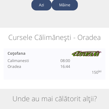
Azi
Mâine
Cursele Călimănești - Oradea
Coțofana
Calimanesti
08:00
Oradea
16:44
lei
150
Unde au mai călătorit alții?