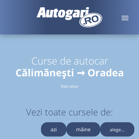
Curse de autocar
Călimănești ➞ Oradea
Vezi retur
Vezi toate cursele de:
azi
mâine
alege...