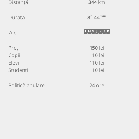
Distanță
344
km
h
min
Durată
8
44
Zile
L
M
M
J
V
S
D
Preț
150
lei
Copii
110 lei
Elevi
110 lei
Studenti
110 lei
Politică anulare
24 ore