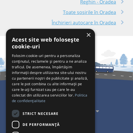
Reghin - Oradea
Toate sosirile în Oradea
Închirieri autocare în Oradea
×
Acest site web folosește
cookie-uri
Folosim cookie-uri pentru a personaliza
conținutul, reclamele și pentru a ne analiza
traficul. De asemenea, împărtășim
informații despre utilizarea site-ului nostru
cu partenerii noștri de publicitate și analiză,
care le pot combina cu alte informații pe
care le-ați furnizat sau pe care le-au
colectat din utilizarea serviciilor lor.
Politica
Pentru Călători
de confidențialitate
Pentru Transportatori
STRICT NECESARE
Interacționăm
DE PERFORMANȚĂ