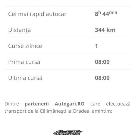
h
min
Cel mai rapid autocar
8
44
Distanță
344 km
Curse zilnice
1
Prima cursă
08:00
Ultima cursă
08:00
Dintre
partenerii Autogari.RO
care efectuează
transport de la Călimănești la Oradea, amintim: