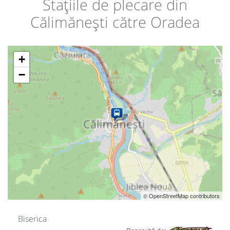
Stațiile de plecare din
Călimănești către Oradea
+
−
© OpenStreetMap contributors
Biserica