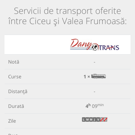
Servicii de transport oferite
între Ciceu și Valea Frumoasă:
Notă
-
Curse
1 ×
Distanță
-
h
min
Durată
4
09
Zile
L
M
M
J
V
S
D