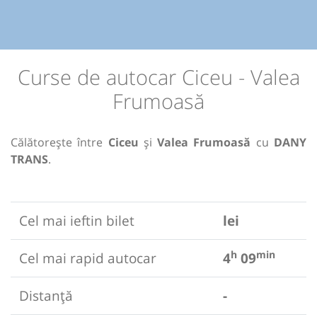
Curse de autocar Ciceu - Valea
Frumoasă
Călătorește între
Ciceu
și
Valea Frumoasă
cu
DANY
TRANS
.
Cel mai ieftin bilet
lei
h
min
Cel mai rapid autocar
4
09
Distanță
-