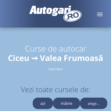
Curse de autocar
Ciceu ➞ Valea Frumoasă
Vezi retur
Vezi toate cursele de:
azi
mâine
alege...