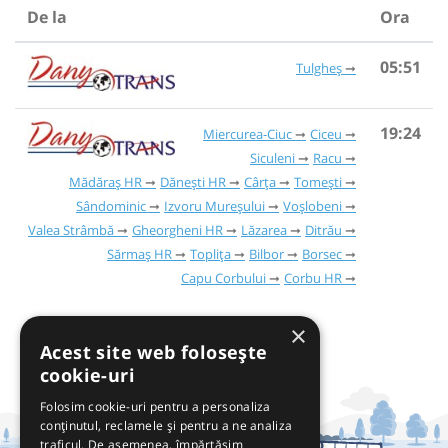
De la
Ora
05:51
Tulgheș
19:24
Miercurea-Ciuc
Ciceu
Siculeni
Racu
Mădăraș HR
Dănești HR
Cârța
Tomești
Sândominic
Izvoru Mureșului
Voșlobeni
Valea Strâmbă
Gheorgheni HR
Lăzarea
Ditrău
Sărmaș HR
Toplița
Bilbor
Borsec
Capu Corbului
Corbu HR
×
Acest site web folosește
cookie-uri
Folosim cookie-uri pentru a personaliza
conținutul, reclamele și pentru a ne analiza
traficul. De asemenea, împărtășim