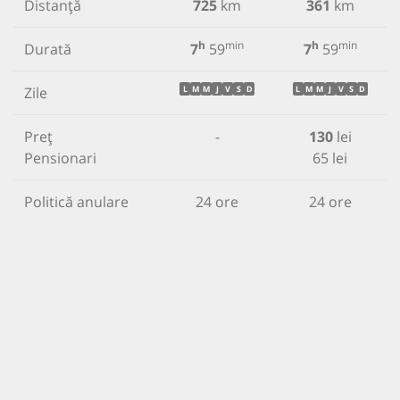
Distanță
725
km
361
km
h
min
h
min
Durată
7
59
7
59
Zile
L
M
M
J
V
S
D
L
M
M
J
V
S
D
Preț
-
130
lei
Pensionari
65 lei
Politică anulare
24 ore
24 ore