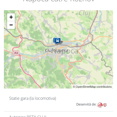
+
−
© OpenStreetMap contributors
Statie gara (la locomotiva)
Deservită de: