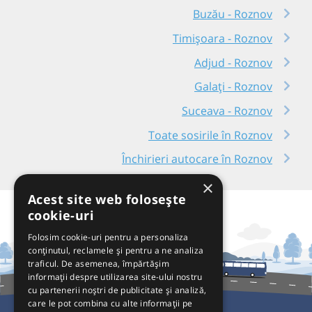
Buzău - Roznov
Timișoara - Roznov
Adjud - Roznov
Galați - Roznov
Suceava - Roznov
Toate sosirile în Roznov
Închirieri autocare în Roznov
×
Acest site web folosește
cookie-uri
Folosim cookie-uri pentru a personaliza
conținutul, reclamele și pentru a ne analiza
traficul. De asemenea, împărtășim
informații despre utilizarea site-ului nostru
cu partenerii noștri de publicitate și analiză,
care le pot combina cu alte informații pe