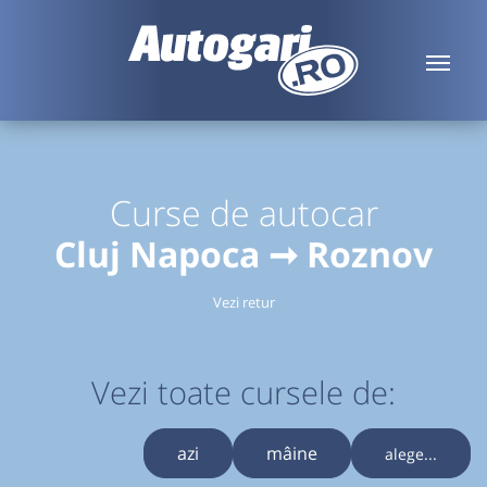
Curse de autocar
Cluj Napoca ➞ Roznov
Vezi retur
Vezi toate cursele de:
azi
mâine
alege...