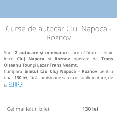
Curse de autocar Cluj Napoca -
Roznov
Sunt
2 autocare și minivanuri
care călătoresc zilnic
între
Cluj Napoca
și
Roznov
operate de
Trans
Olteanu Tour
și
Lazar Trans Neamt
.
Cumpără
biletul tău Cluj Napoca - Roznov
pentru
doar
130 lei
, fără comisioane sau taxe suplimentare, de
la
.
Cel mai ieftin bilet
130 lei