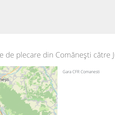
ile de plecare din Comănești către J
Gara CFR Comanesti