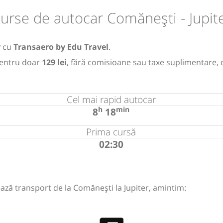
urse de autocar Comănești - Jupit
r
cu
Transaero by Edu Travel
.
entru doar
129 lei
, fără comisioane sau taxe suplimentare, 
Cel mai rapid autocar
h
min
8
18
Prima cursă
02:30
ază transport de la Comănești la Jupiter, amintim: