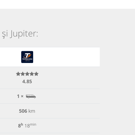
și Jupiter:
4.85
1 ×
506
km
h
min
8
18