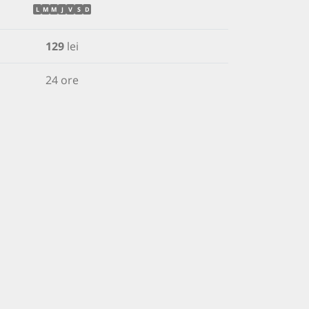
L
M
M
J
V
S
D
129
lei
24 ore