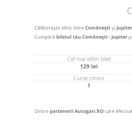
C
Călătorește zilnic între
Comănești
și
Jupite
Cumpără
biletul tău Comănești - Jupiter
p
Cel mai ieftin bilet
129 lei
Curse zilnice
1
Dintre
partenerii Autogari.RO
care efectue