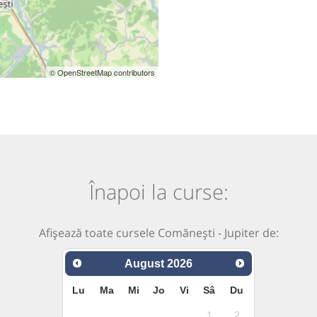
© OpenStreetMap contributors
Înapoi la curse:
Afișează toate cursele Comănești - Jupiter de:
August
2026
Lu
Ma
Mi
Jo
Vi
Sâ
Du
1
2