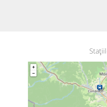
Stați
+
−