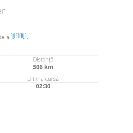
er
de la
.
Distanță
506 km
Ultima cursă
02:30