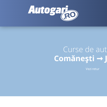
Curse de au
Comănești ➞ J
Vezi retur