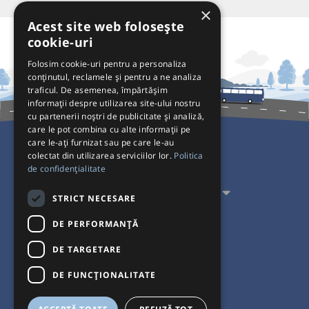
×
Acest site web folosește
cookie-uri
Folosim cookie-uri pentru a personaliza
conținutul, reclamele și pentru a ne analiza
traficul. De asemenea, împărtășim
informații despre utilizarea site-ului nostru
cu partenerii noștri de publicitate și analiză,
care le pot combina cu alte informații pe
care le-ați furnizat sau pe care le-au
colectat din utilizarea serviciilor lor.
Politica
Pentru Călători
de confidențialitate
Pentru Transportatori
STRICT NECESARE
Interacționăm
DE PERFORMANȚĂ
DE TARGETARE
Acceptăm plăți cu
DE FUNCŢIONALITATE