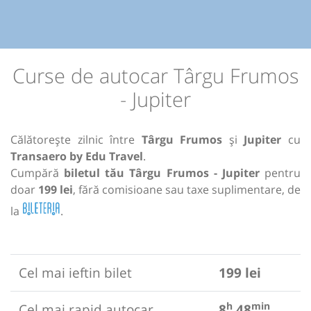
Curse de autocar Târgu Frumos
- Jupiter
Călătorește zilnic între
Târgu Frumos
și
Jupiter
cu
Transaero by Edu Travel
.
Cumpără
biletul tău Târgu Frumos - Jupiter
pentru
doar
199 lei
, fără comisioane sau taxe suplimentare, de
la
.
Cel mai ieftin bilet
199 lei
h
min
Cel mai rapid autocar
8
48