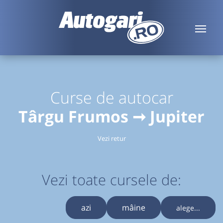
Curse de autocar
Târgu Frumos ➞ Jupiter
Vezi retur
Vezi toate cursele de:
azi
mâine
alege...