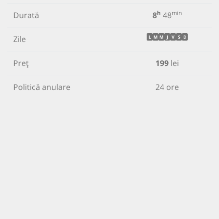
h
min
Durată
8
48
Zile
L
M
M
J
V
S
D
Preț
199
lei
Politică anulare
24 ore