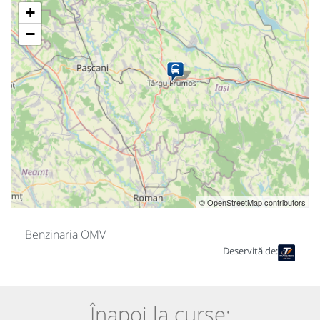
+
−
© OpenStreetMap contributors
Benzinaria OMV
Deservită de:
Înapoi la curse: