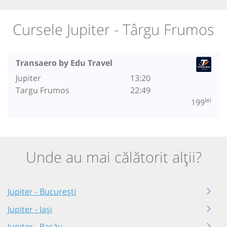
Cursele Jupiter - Târgu Frumos
Transaero by Edu Travel
Jupiter
13:20
Targu Frumos
22:49
lei
199
Unde au mai călătorit alții?
Jupiter - București
Jupiter - Iași
Jupiter - Bacău