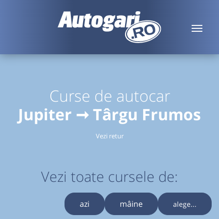
Curse de autocar
Jupiter ➞ Târgu Frumos
Vezi retur
Vezi toate cursele de:
azi
mâine
alege...