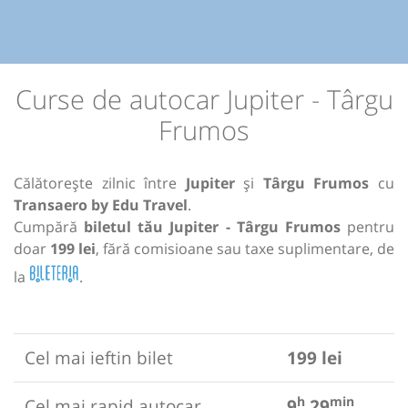
Curse de autocar Jupiter - Târgu
Frumos
Călătorește zilnic între
Jupiter
și
Târgu Frumos
cu
Transaero by Edu Travel
.
Cumpără
biletul tău Jupiter - Târgu Frumos
pentru
doar
199 lei
, fără comisioane sau taxe suplimentare, de
la
.
Cel mai ieftin bilet
199 lei
h
min
Cel mai rapid autocar
9
29