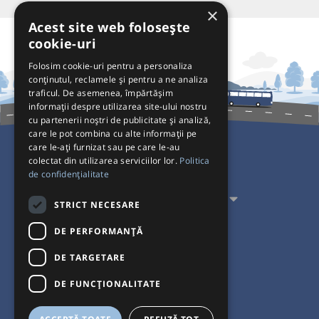
×
Acest site web folosește
cookie-uri
Folosim cookie-uri pentru a personaliza
conținutul, reclamele și pentru a ne analiza
traficul. De asemenea, împărtășim
informații despre utilizarea site-ului nostru
cu partenerii noștri de publicitate și analiză,
care le pot combina cu alte informații pe
care le-ați furnizat sau pe care le-au
colectat din utilizarea serviciilor lor.
Politica
Pentru Călători
de confidențialitate
Pentru Transportatori
STRICT NECESARE
Interacționăm
DE PERFORMANȚĂ
DE TARGETARE
Acceptăm plăți cu
DE FUNCŢIONALITATE