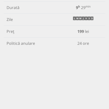
h
min
Durată
9
29
Zile
L
M
M
J
V
S
D
Preț
199
lei
Politică anulare
24 ore