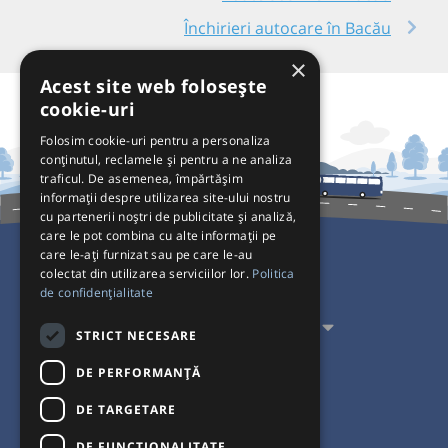
Închirieri autocare în Bacău
×
Acest site web folosește
cookie-uri
Folosim cookie-uri pentru a personaliza
conținutul, reclamele și pentru a ne analiza
traficul. De asemenea, împărtășim
informații despre utilizarea site-ului nostru
cu partenerii noștri de publicitate și analiză,
care le pot combina cu alte informații pe
care le-ați furnizat sau pe care le-au
colectat din utilizarea serviciilor lor.
Politica
Pentru Călători
de confidențialitate
Pentru Transportatori
STRICT NECESARE
Interacționăm
DE PERFORMANȚĂ
DE TARGETARE
Acceptăm plăți cu
DE FUNCŢIONALITATE