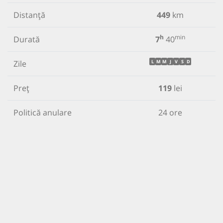
Distanță
449
km
h
min
Durată
7
40
Zile
L
M
M
J
V
S
D
Preț
119
lei
Politică anulare
24 ore