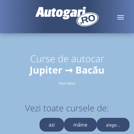
Curse de autocar
Jupiter ➞ Bacău
Vezi retur
Vezi toate cursele de:
azi
mâine
alege...