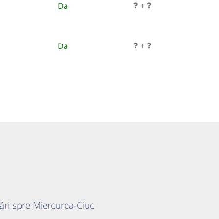
Da
+
Da
+
cări spre Miercurea-Ciuc