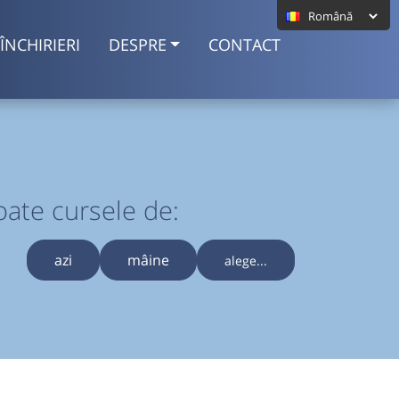
ÎNCHIRIERI
DESPRE
CONTACT
oate cursele de:
azi
mâine
alege...