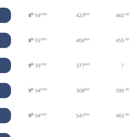
h
min
km
lei
8
54
423
460
h
min
km
lei
8
55
404
455
h
min
km
9
33
377
?
h
min
km
lei
9
34
308
390
h
min
km
lei
9
34
541
465