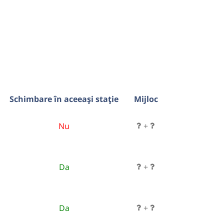
Schimbare în aceeași stație
Mijloc
Nu
+
Da
+
Da
+