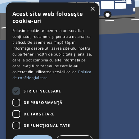
×
Acest site web folosește
cookie-uri
Folosim cookie-uri pentru a personaliza
conținutul, reclamele și pentru a ne analiza
traficul. De asemenea, împărtășim
Pentru Călători
informații despre utilizarea site-ului nostru
cu partenerii noștri de publicitate și analiză,
Curse autobuz
care le pot combina cu alte informații pe
care le-ați furnizat sau pe care le-au
Plecări/Sosiri
colectat din utilizarea serviciilor lor.
Politica
Program operatori
de confidențialitate
Termeni și condiții
STRICT NECESARE
Setări de cookie-uri
DE PERFORMANȚĂ
DE TARGETARE
DE FUNCŢIONALITATE