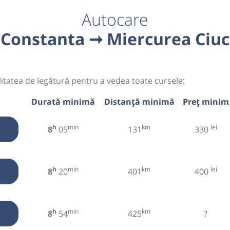
Autocare
Constanta ➞ Miercurea Ciuc
litatea de legătură pentru a vedea toate cursele:
Durată minimă
Distanță minimă
Preț minim
h
min
km
lei
8
05
131
330
h
min
km
lei
8
20
401
400
h
min
km
8
54
425
?