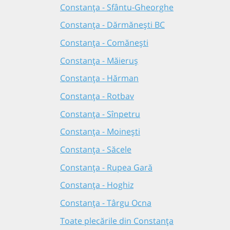
Constanța - Sfântu-Gheorghe
Constanța - Dărmănești BC
Constanța - Comănești
Constanța - Măieruș
Constanța - Hărman
Constanța - Rotbav
Constanța - Sînpetru
Constanța - Moinești
Constanța - Săcele
Constanța - Rupea Gară
Constanța - Hoghiz
Constanța - Târgu Ocna
Toate plecările din Constanța