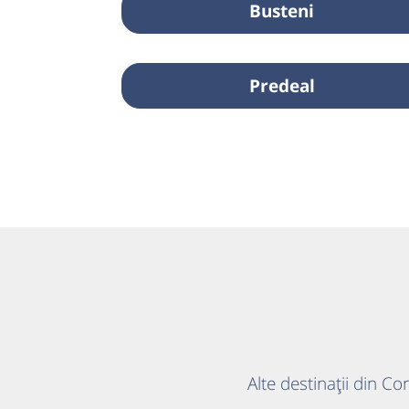
Busteni
Predeal
Alte destinații din Co