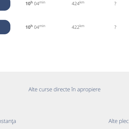
h
min
km
10
04
424
?
h
min
km
10
04
422
?
Alte curse directe în apropiere
nstanța
Alte ple