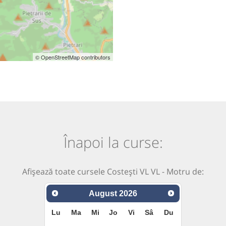
© OpenStreetMap contributors
Înapoi la curse:
Afișează toate cursele Costești VL VL - Motru de:
August
2026
Lu
Ma
Mi
Jo
Vi
Sâ
Du