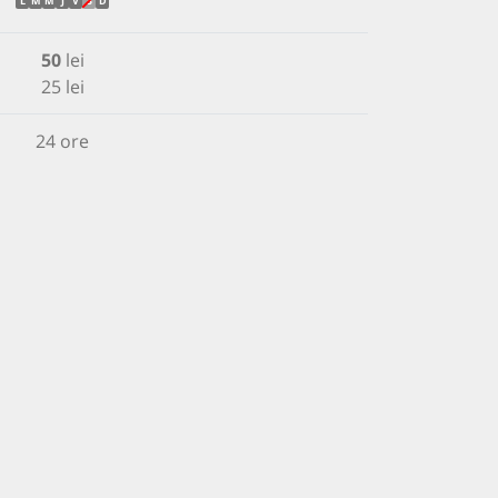
L
M
M
J
V
S
D
50
lei
25 lei
24 ore