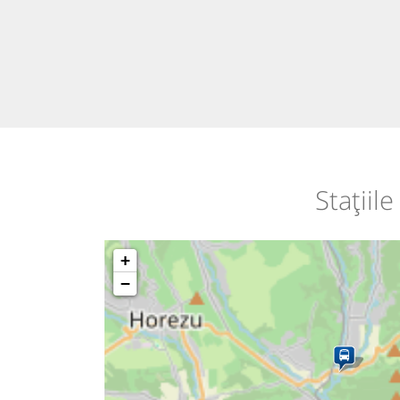
Stațiil
+
−