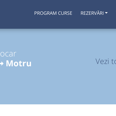
PROGRAM CURSE
REZERVĂRI
tocar
Vezi t
 ➞ Motru