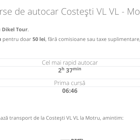
rse de autocar Costești VL VL - Mo
u
Dikel Tour
.
u
pentru doar
50 lei
, fără comisioane sau taxe suplimentare
Cel mai rapid autocar
h
min
2
37
Prima cursă
06:46
ază transport de la Costești VL VL la Motru, amintim: