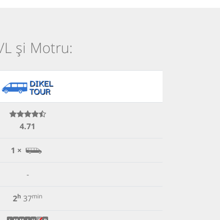
VL și Motru:
4.71
1 ×
-
h
min
2
37