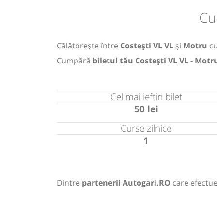
Cu
Călătorește între
Costești VL VL
și
Motru
c
Cumpără
biletul tău Costești VL VL - Motr
Cel mai ieftin bilet
50 lei
Curse zilnice
1
Dintre
partenerii Autogari.RO
care efectue