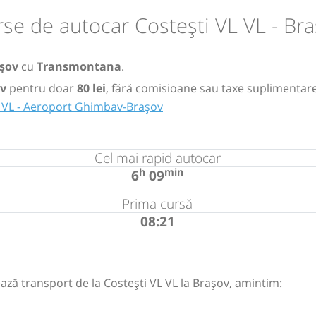
se de autocar Costești VL VL - Br
șov
cu
Transmontana
.
ov
pentru doar
80 lei
, fără comisioane sau taxe suplimentare
L VL - Aeroport Ghimbav-Brașov
Cel mai rapid autocar
h
min
6
09
Prima cursă
08:21
ază transport de la Costești VL VL la Brașov, amintim: