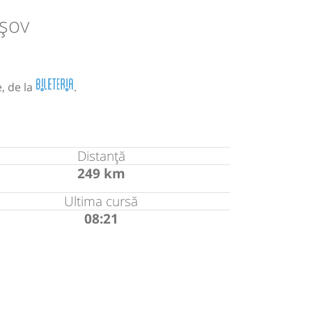
așov
, de la
.
Distanță
249 km
Ultima cursă
08:21