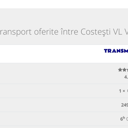
transport oferite între Costești VL 
4
1 ×
24
h
6