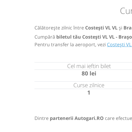
Cur
Călătorește zilnic între
Costești VL VL
și
Bra
Cumpără
biletul tău Costești VL VL - Braș
Pentru transfer la aeroport, vezi
Costești V
Cel mai ieftin bilet
80 lei
Curse zilnice
1
Dintre
partenerii Autogari.RO
care efectue