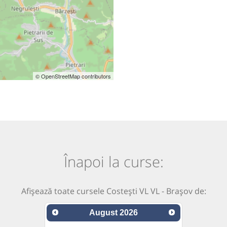
© OpenStreetMap contributors
Înapoi la curse:
Afișează toate cursele Costești VL VL - Brașov de:
August
2026