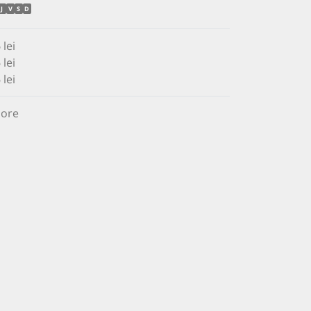
J
V
S
D
5
lei
 lei
 lei
 ore