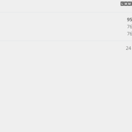
L
M
M
9
76
76
24