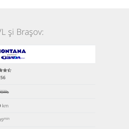
VL și Brașov:
.56
9
km
min
09