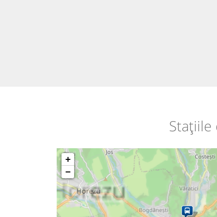
Stațiil
+
−