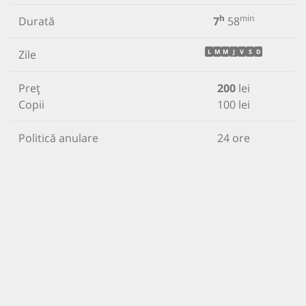
h
min
Durată
7
58
Zile
L
M
M
J
V
S
D
Preț
200
lei
Copii
100 lei
Politică anulare
24 ore