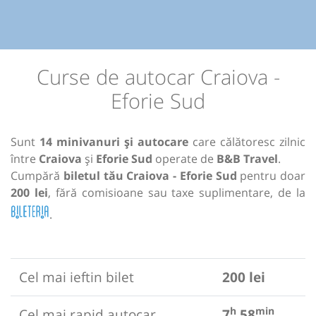
Curse de autocar Craiova -
Eforie Sud
Sunt
14 minivanuri și autocare
care călătoresc zilnic
între
Craiova
și
Eforie Sud
operate de
B&B Travel
.
Cumpără
biletul tău Craiova - Eforie Sud
pentru doar
200 lei
, fără comisioane sau taxe suplimentare, de la
.
Cel mai ieftin bilet
200 lei
h
min
Cel mai rapid autocar
7
58