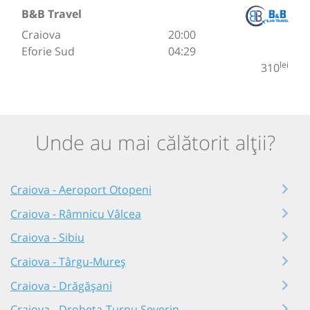
B&B Travel
Craiova
20:00
Eforie Sud
04:29
lei
310
Unde au mai călătorit alții?
Craiova - Aeroport Otopeni
Craiova - Râmnicu Vâlcea
Craiova - Sibiu
Craiova - Târgu-Mureș
Craiova - Drăgășani
Craiova - Drobeta-Turnu Severin