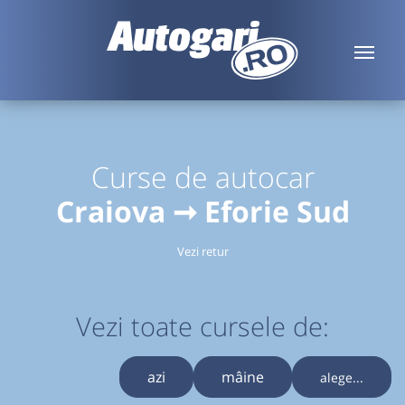
Curse de autocar
Craiova ➞ Eforie Sud
Vezi retur
Vezi toate cursele de:
azi
mâine
alege...