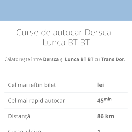
Curse de autocar Dersca -
Lunca BT BT
Călătorește între
Dersca
și
Lunca BT BT
cu
Trans Dor
.
Cel mai ieftin bilet
lei
min
Cel mai rapid autocar
45
Distanță
86 km
Curse zilnice
1