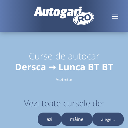
Curse de autocar
Dersca ➞ Lunca BT BT
Vezi retur
Vezi toate cursele de:
azi
mâine
alege...