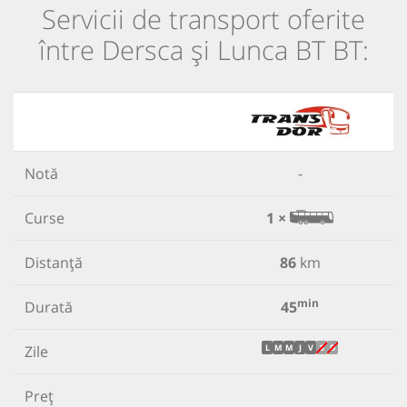
Servicii de transport oferite
între Dersca și Lunca BT BT:
Notă
-
Curse
1 ×
Distanță
86
km
min
Durată
45
Zile
L
M
M
J
V
S
D
Preț