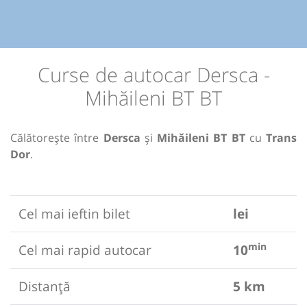
Curse de autocar Dersca -
Mihăileni BT BT
Călătorește între
Dersca
și
Mihăileni BT BT
cu
Trans
Dor
.
Cel mai ieftin bilet
lei
min
Cel mai rapid autocar
10
Distanță
5 km