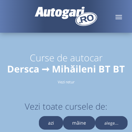
Curse de autocar
Dersca ➞ Mihăileni BT BT
Vezi retur
Vezi toate cursele de:
azi
mâine
alege...