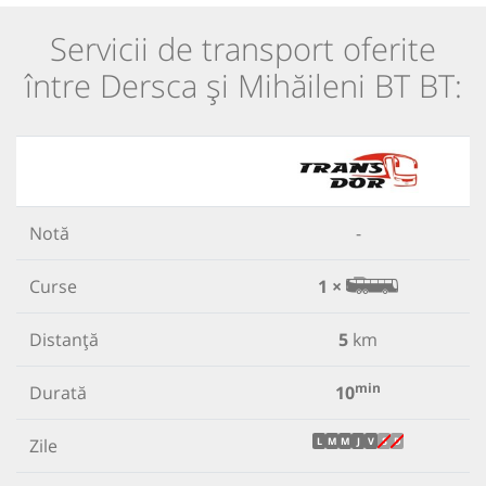
Servicii de transport oferite
între Dersca și Mihăileni BT BT:
Notă
-
Curse
1 ×
Distanță
5
km
min
Durată
10
Zile
L
M
M
J
V
S
D