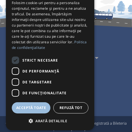
Folosim cookie-uri pentru a personaliza
conținutul, reclamele și pentru a ne analiza
traficul. De asemenea, împărtășim
informații despre utilizarea site-ului nostru
cu partenerii noștri de publicitate și analiză,
care le pot combina cu alte informații pe
care le-ați furnizat sau pe care le-au
colectat din utilizarea serviciilor lor.
Politica
Pentru Călători
de confidențialitate
Pentru Transportatori
STRICT NECESARE
Interacționăm
DE PERFORMANȚĂ
DE TARGETARE
Acceptăm plăți cu
DE FUNCŢIONALITATE
ACCEPTĂ TOATE
REFUZĂ TOT
ARATĂ DETALIILE
®
© Bileteria 2004-2026 | Autogari.RO
este marcă înregistrată a Bileteria
SRL |
Termeni și condiții