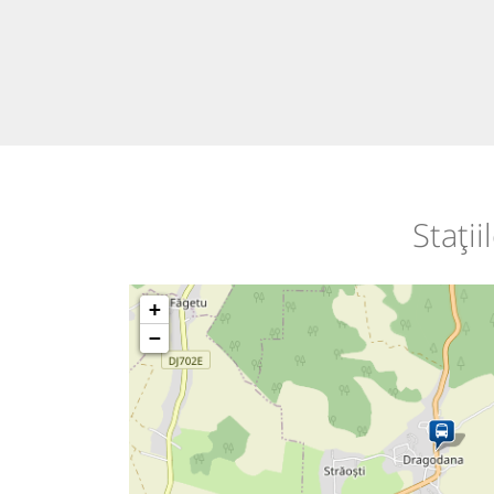
Stați
+
−