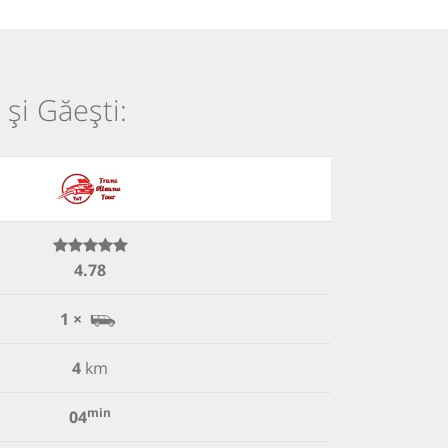
 și Găești:
4.78
1 ×
4
km
min
04