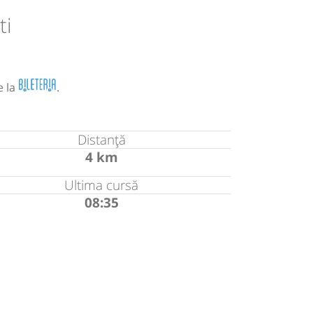
ti
e la
.
Distanță
4 km
Ultima cursă
08:35