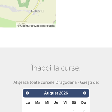
© OpenStreetMap contributors
Înapoi la curse:
Afișează toate cursele Dragodana - Găești de:
August
2026
Lu
Ma
Mi
Jo
Vi
Sâ
Du
1
2