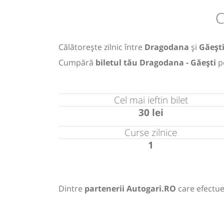
C
Călătorește zilnic între
Dragodana
și
Găeșt
Cumpără
biletul tău Dragodana - Găești
p
Cel mai ieftin bilet
30 lei
Curse zilnice
1
Dintre
partenerii Autogari.RO
care efectue