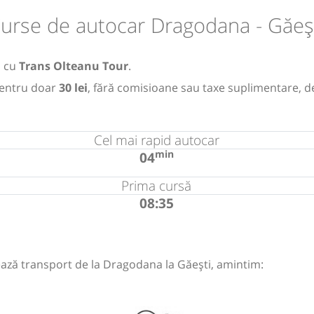
urse de autocar Dragodana - Găeș
i
cu
Trans Olteanu Tour
.
entru doar
30 lei
, fără comisioane sau taxe suplimentare, d
Cel mai rapid autocar
min
04
Prima cursă
08:35
ază transport de la Dragodana la Găești, amintim: