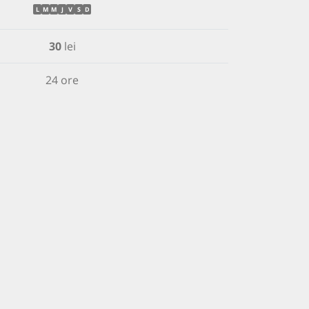
L
M
M
J
V
S
D
30
lei
24 ore