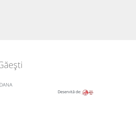
Găești
ODANA
Deservită de: