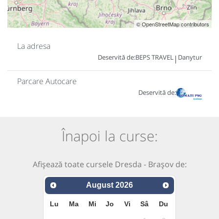
© OpenStreetMap contributors
La adresa
Deservită de:
BEPS TRAVEL
Danytur
|
Parcare Autocare
Deservită de:
Înapoi la curse:
Afișează toate cursele Dresda - Brașov de:
August
2026
Lu
Ma
Mi
Jo
Vi
Sâ
Du