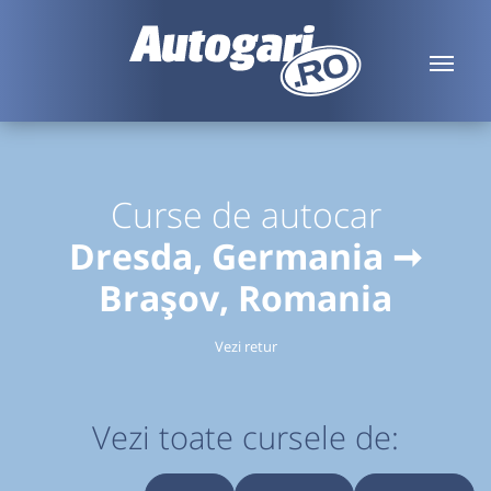
Curse de autocar
Dresda, Germania ➞
Brașov, Romania
Vezi retur
Vezi toate cursele de: