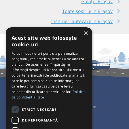
Galați - Brașov
Toate sosirile în Brașov
Închirieri autocare în Brașov
×
Acest site web folosește
cookie-uri
Folosim cookie-uri pentru a personaliza
conținutul, reclamele și pentru a ne analiza
traficul. De asemenea, împărtășim
informații despre utilizarea site-ului nostru
cu partenerii noștri de publicitate și analiză,
care le pot combina cu alte informații pe
care le-ați furnizat sau pe care le-au
colectat din utilizarea serviciilor lor.
Politica
Pentru Călători
de confidențialitate
Pentru Transportatori
STRICT NECESARE
Interacționăm
DE PERFORMANȚĂ