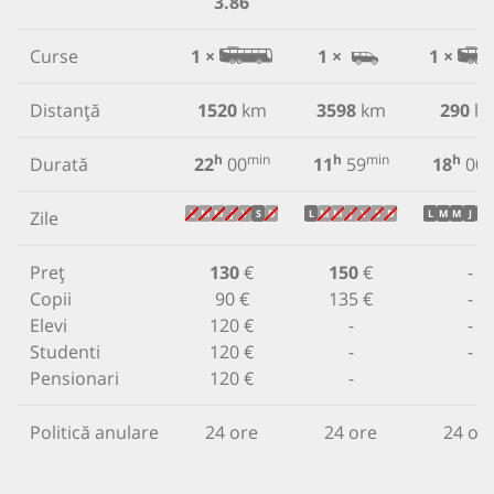
3.86
Curse
1 ×
1 ×
1 ×
Distanță
1520
km
3598
km
290
k
h
min
h
min
h
m
Durată
22
00
11
59
18
00
Zile
L
M
M
J
V
S
D
L
M
M
J
V
S
D
L
M
M
J
V
Preț
130
€
150
€
-
Copii
90 €
135 €
-
Elevi
120 €
-
-
Studenti
120 €
-
-
Pensionari
120 €
-
Politică anulare
24 ore
24 ore
24 or