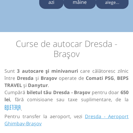
azi
mâine
alege...
Curse de autocar Dresda -
Brașov
Sunt
3 autocare și minivanuri
care călătoresc zilnic
între
Dresda
și
Brașov
operate de
Comati PSG
,
BEPS
TRAVEL
și
Danytur
.
Cumpără
biletul tău Dresda - Brașov
pentru doar
650
lei
, fără comisioane sau taxe suplimentare, de la
.
Pentru transfer la aeroport, vezi
Dresda - Aeroport
Ghimbav-Brașov