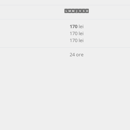
L
M
M
J
V
S
D
170
lei
170 lei
170 lei
24 ore