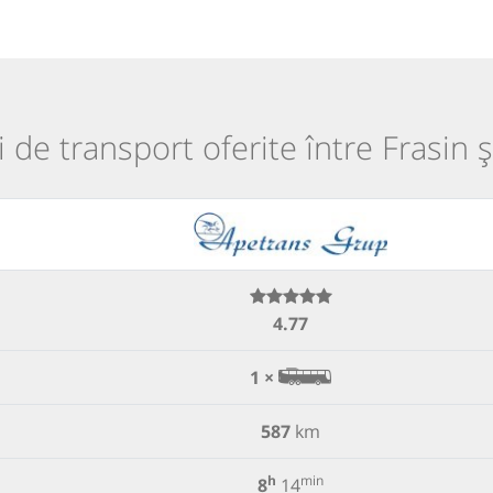
i de transport oferite între Frasin ș
4.77
1 ×
587
km
h
min
8
14