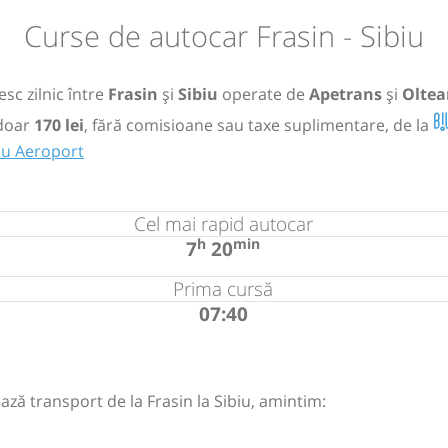
Curse de autocar Frasin - Sibiu
sc zilnic între
Frasin
și
Sibiu
operate de
Apetrans
și
Oltea
doar
170 lei
, fără comisioane sau taxe suplimentare, de la
biu Aeroport
Cel mai rapid autocar
h
min
7
20
Prima cursă
07:40
ază transport de la Frasin la Sibiu, amintim: