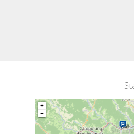
St
+
−