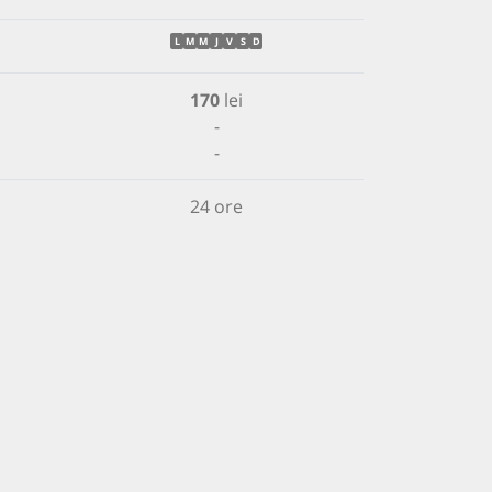
L
M
M
J
V
S
D
170
lei
-
-
24 ore