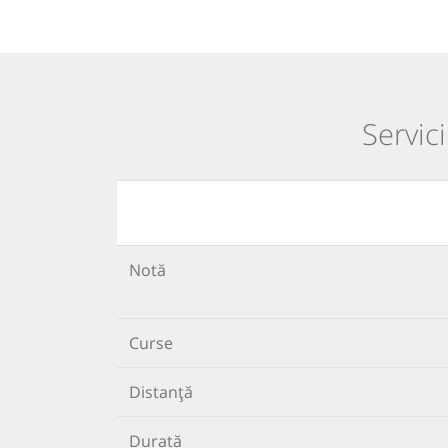
Servici
Notă
Curse
Distanță
Durată