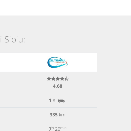
i Sibiu:
4.68
1 ×
335
km
h
min
7
20