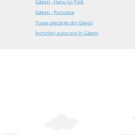
Găești - Hanu lui Pală
Găești - Pucioasa
Toate plecările din Găești
Închirieri autocare în Găești