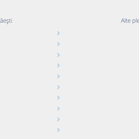
Găești
Alte pl