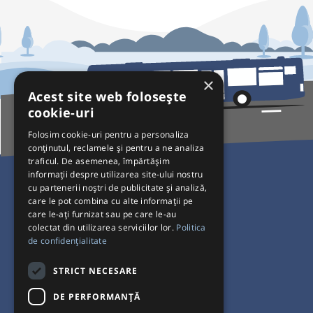
×
Acest site web folosește
cookie-uri
Folosim cookie-uri pentru a personaliza
conținutul, reclamele și pentru a ne analiza
traficul. De asemenea, împărtășim
Pentru Călători
informații despre utilizarea site-ului nostru
cu partenerii noștri de publicitate și analiză,
Curse autobuz
care le pot combina cu alte informații pe
care le-ați furnizat sau pe care le-au
Plecări/Sosiri
colectat din utilizarea serviciilor lor.
Politica
Program operatori
de confidențialitate
Termeni și condiții
STRICT NECESARE
Setări de cookie-uri
DE PERFORMANȚĂ