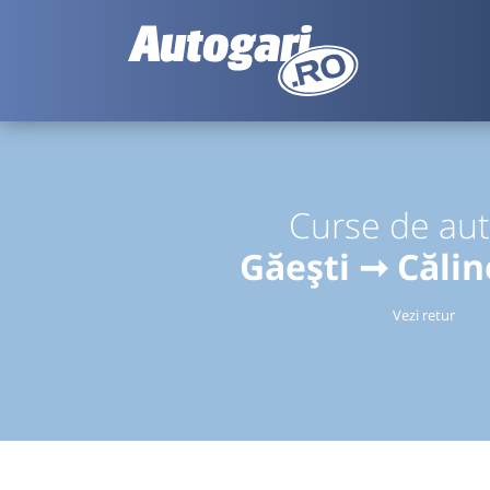
Curse de au
Găești ➞ Călin
Vezi retur