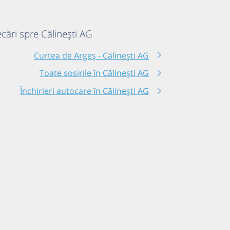
ecări spre Călinești AG
Curtea de Argeș - Călinești AG
Toate sosirile în Călinești AG
Închirieri autocare în Călinești AG