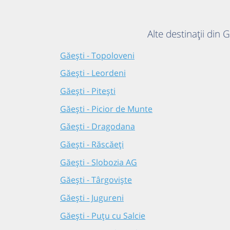
Alte destinații din 
Găești - Topoloveni
Găești - Leordeni
Găești - Pitești
Găești - Picior de Munte
Găești - Dragodana
Găești - Răscăeți
Găești - Slobozia AG
Găești - Târgoviște
Găești - Jugureni
Găești - Puțu cu Salcie